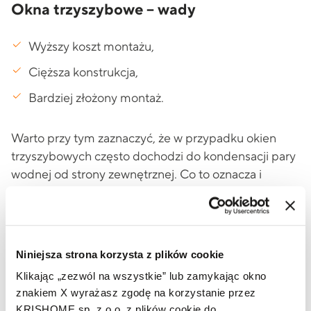
Okna trzyszybowe – wady
Wyższy koszt montażu,
Cięższa konstrukcja,
Bardziej złożony montaż.
Warto przy tym zaznaczyć, że w przypadku okien
trzyszybowych często dochodzi do kondensacji pary
wodnej od strony zewnętrznej. Co to oznacza i
dlaczego niektóre okna parują od zewnątrz?
Okna 3-szybowe w bloku a
wentylacja i parowanie
Niniejsza strona korzysta z plików cookie
Klikając „zezwól na wszystkie” lub zamykając okno
Zastanawiasz się, dlaczego okna trzyszybowe parują
znakiem X wyrażasz zgodę na korzystanie przez
od wewnątrz? Poza sezonem grzewczym powietrze
KRISHOME sp. z o.o. z plików cookie do