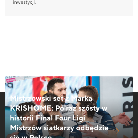
inwestycji.
Mistrzowski set z Marką
KRISHOME: Po raz szósty w
historii Final Four Ligi
Mistrzów siatkarzy odbędzie
się w Polsce