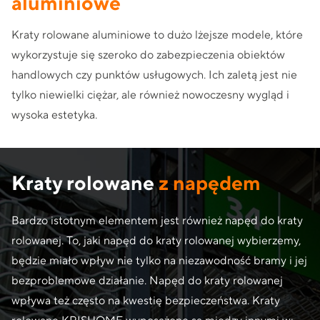
aluminiowe
Kraty rolowane aluminiowe to dużo lżejsze modele, które
wykorzystuje się szeroko do zabezpieczenia obiektów
handlowych czy punktów usługowych. Ich zaletą jest nie
tylko niewielki ciężar, ale również nowoczesny wygląd i
wysoka estetyka.
Kraty rolowane
z napędem
Bardzo istotnym elementem jest również napęd do kraty
rolowanej. To, jaki napęd do kraty rolowanej wybierzemy,
będzie miało wpływ nie tylko na niezawodność bramy i jej
bezproblemowe działanie. Napęd do kraty rolowanej
wpływa też często na kwestię bezpieczeństwa. Kraty