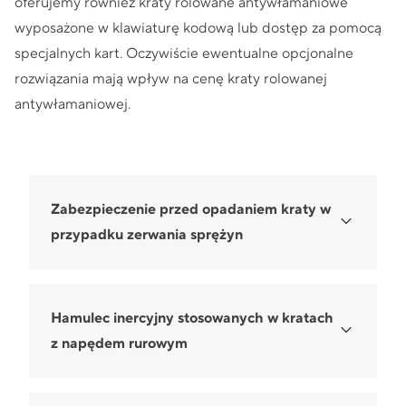
oferujemy również kraty rolowane antywłamaniowe
wyposażone w klawiaturę kodową lub dostęp za pomocą
specjalnych kart. Oczywiście ewentualne opcjonalne
rozwiązania mają wpływ na cenę kraty rolowanej
antywłamaniowej.
Zabezpieczenie przed opadaniem kraty w
przypadku zerwania sprężyn
Dostępne w naszym katalogu kraty rolowane
wyposażone są również w szereg rozwiązań
mających na celu poprawę bezpieczeństwa
Hamulec inercyjny stosowanych w kratach
użytkowania. Standardowym rozwiązaniem jest
z napędem rurowym
blokada uniemożliwiająca opadnięcie kraty w
W przypadku krat rolowanych z napędem
przypadku zerwania sprężyn.
rurowym stosowane jest również dodatkowe