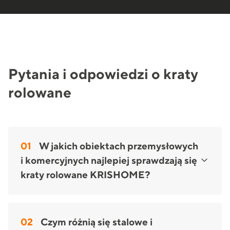
Pytania i odpowiedzi o kraty
rolowane
01
W jakich obiektach przemysłowych
i komercyjnych najlepiej sprawdzają się
kraty rolowane KRISHOME?
Kraty rolowane KRISHOME są projektowane z
myślą o różnych zastosowaniach – od dużych hal i
magazynów po lokale usługowe czy galerie
02
Czym różnią się stalowe i