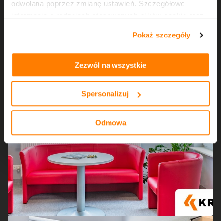
odwołana poprzez zmianę ustawień. Szczegółowe
informacje o rodzajach stosowanych plików cookie oraz
zasadach udostępnienia naszym partnerom danych o
Pokaż szczegóły
tym, jak korzystasz z naszej witryny, znajdziesz w
zakładkach „szczegóły”, „o plikach cookie” oraz
Polityce
prywatności i cookies
.
Zezwól na wszystkie
Spersonalizuj
Odmowa