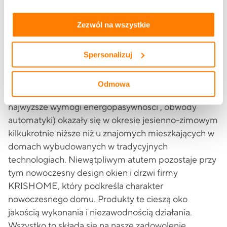
energooszczędnych produktów, które spełniają
zakładkach „szczegóły”, „o plikach cookie” oraz
Polityce
wysokie normy przenikalności cieplnej udało nam się
prywatności i cookies
.
Zezwól na wszystkie
uzyskać pierwszą w Polsce dopłatę do budowy
domów pasywnych NFOŚiGW.
Spersonalizuj
Koszty użytkowania domu dzięki zastosowaniu
nowoczesnych technologii (pompa ciepła, system
Odmowa
bloczków styropianowych, okna i drzwi spełniające
najwyższe wymogi energopasywności , obwody
automatyki) okazały się w okresie jesienno-zimowym
kilkukrotnie niższe niż u znajomych mieszkających w
domach wybudowanych w tradycyjnych
technologiach. Niewątpliwym atutem pozostaje przy
tym nowoczesny design okien i drzwi firmy
KRISHOME, który podkreśla charakter
nowoczesnego domu. Produkty te cieszą oko
jakością wykonania i niezawodnością działania.
Wszystko to składa się na nasze zadowolenie