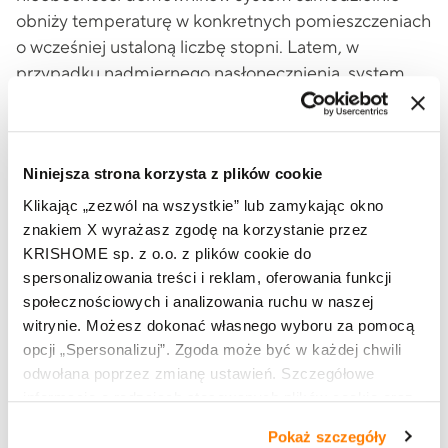
obniży temperaturę w konkretnych pomieszczeniach
o wcześniej ustaloną liczbę stopni. Latem, w
przypadku nadmiernego nasłonecznienia, system
automatycznie zasłoni za nas rolety, aby zachować
właściwą i komfortową temperaturę.
Tego typu rozwiązania będą standardem w każdym
Niniejsza strona korzysta z plików cookie
domu już za kilka lat, gdyż zgodnie z wymogami
Klikając „zezwól na wszystkie” lub zamykając okno
unijnymi, budynki powstałe po 2020 r. mają
znakiem X wyrażasz zgodę na korzystanie przez
charakteryzować się niemal zerowym zużyciem
KRISHOME sp. z o.o. z plików cookie do
energii. W naszym domu zainstalowane zostały
spersonalizowania treści i reklam, oferowania funkcji
produkty marki KRISHOME o doskonałych
społecznościowych i analizowania ruchu w naszej
właściwościach izolacji termicznej – okna, drzwi z
witrynie. Możesz dokonać własnego wyboru za pomocą
opcji „Spersonalizuj”. Zgoda może być w każdej chwili
czytnikiem linii papilarnych, a nawet
odwołana poprzez zmianę ustawień. Szczegółowe
energooszczędna brama garażowa – również
informacje o rodzajach stosowanych plików cookie oraz
zintegrowane z inteligentnym domem. Dzięki
zasadach udostępnienia naszym partnerom danych o
współpracy profesjonalistów i użyciu nowoczesnych
Pokaż szczegóły
tym, jak korzystasz z naszej witryny, znajdziesz w