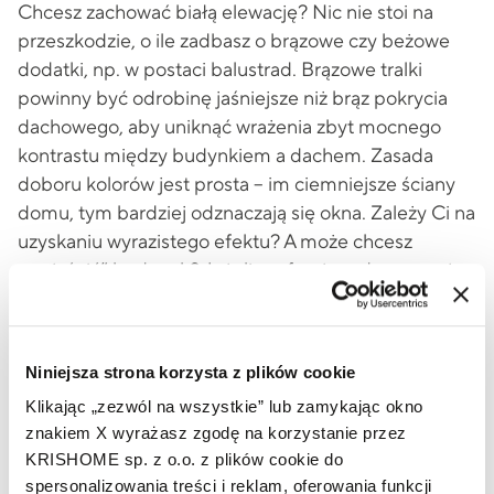
Chcesz zachować białą elewację? Nic nie stoi na
przeszkodzie, o ile zadbasz o brązowe czy beżowe
dodatki, np. w postaci balustrad. Brązowe tralki
powinny być odrobinę jaśniejsze niż brąz pokrycia
dachowego, aby uniknąć wrażenia zbyt mocnego
kontrastu między budynkiem a dachem. Zasada
doboru kolorów jest prosta – im ciemniejsze ściany
domu, tym bardziej odznaczają się okna. Zależy Ci na
uzyskaniu wyrazistego efektu? A może chcesz
„rozjaśnić” budynek? Jeżeli preferujesz drugą opcję,
rekomendujemy mniejszy kontrast i stonowane
barwy.
Niniejsza strona korzysta z plików cookie
Czerwony dach i białe okna – jaka
Klikając „zezwól na wszystkie” lub zamykając okno
elewacja?
znakiem X wyrażasz zgodę na korzystanie przez
KRISHOME sp. z o.o. z plików cookie do
Czerwone dachówki i białe ściany nieodmiennie
spersonalizowania treści i reklam, oferowania funkcji