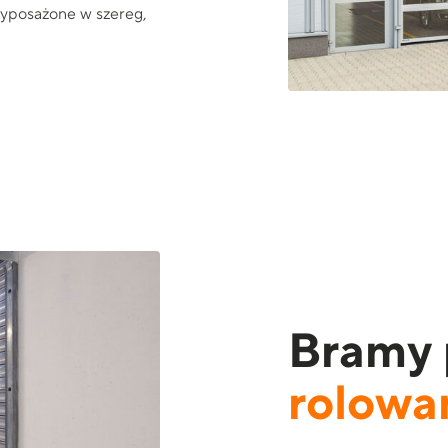
wyposażone w szereg,
Bramy 
rolowa