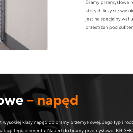
Bramy przemysłowe rol
których liczy się wys
jest na specjalny wał
przestrzeń pod sufitem
owe
– napęd
 wysokiej klasy napęd do bramy przemysłowej. Jego typ i r
ploatacji tego elementu. Napęd do bramy przemysłowej KRISH