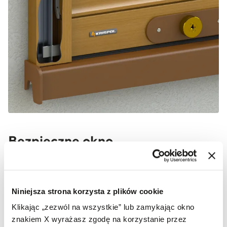
Bezpieczne okno
Załóżmy, że włamywacz pokonał rolety i ma przed
sobą okno. Jak mówią statystki policyjne większość
Niniejsza strona korzysta z plików cookie
włamań to robota mało wyrafinowana, czyli wybicie
szyby, która wydaje się najsłabszym punktem okna.
Klikając „zezwól na wszystkie” lub zamykając okno
Tymczasem jest to kolejny element, który może
znakiem X wyrażasz zgodę na korzystanie przez