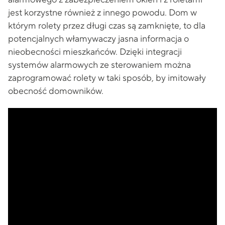
jest korzystne również z innego powodu. Dom w
którym rolety przez długi czas są zamknięte, to dla
potencjalnych włamywaczy jasna informacja o
nieobecności mieszkańców. Dzięki integracji
systemów alarmowych ze sterowaniem można
zaprogramować rolety w taki sposób, by imitowały
obecność domowników.