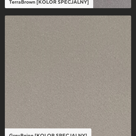
TerraBrown [KOLOR SPECJALNY]
GreyBeige [KOLOR SPECJALNY]