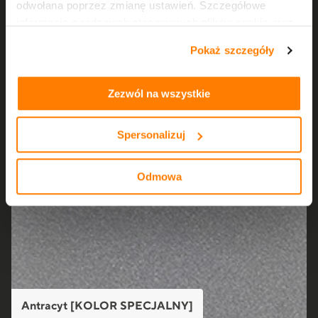
odwołana poprzez zmianę ustawień. Szczegółowe
informacje o rodzajach stosowanych plików cookie oraz
zasadach udostępnienia naszym partnerom danych o
Pokaż szczegóły
tym, jak korzystasz z naszej witryny, znajdziesz w
zakładkach „szczegóły”, „o plikach cookie” oraz
Polityce
prywatności i cookies
.
Zezwól na wszystkie
Spersonalizuj
Odmowa
Antracyt [KOLOR SPECJALNY]