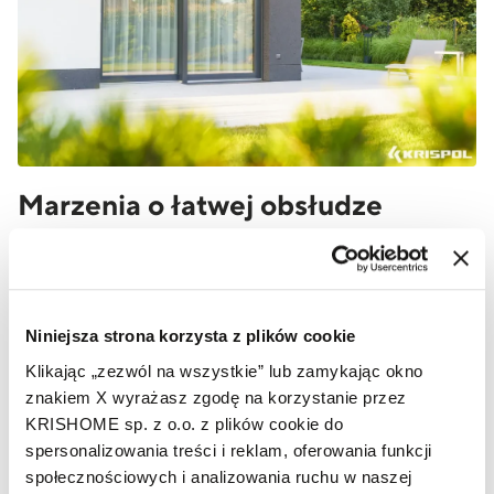
Marzenia o łatwej obsłudze
Duże przeszklenia są masywne, jednak odpowiednia
konstrukcja i innowacyjne rozwiązania sprawiają, że
można je obsługiwać praktycznie bez żadnego
Niniejsza strona korzysta z plików cookie
wysiłku. Rozwiązaniami wspomagającym osoby
Klikając „zezwól na wszystkie” lub zamykając okno
słabsze ruchowo lub z niepełnosprawnościami są:
znakiem X wyrażasz zgodę na korzystanie przez
KRISHOME sp. z o.o. z plików cookie do
SOFT-CLOSE
– podczas zamykania skrzydło
spersonalizowania treści i reklam, oferowania funkcji
podnoszono-przesuwne zostaje delikatnie
społecznościowych i analizowania ruchu w naszej
wyhamowane kilka centymetrów przed