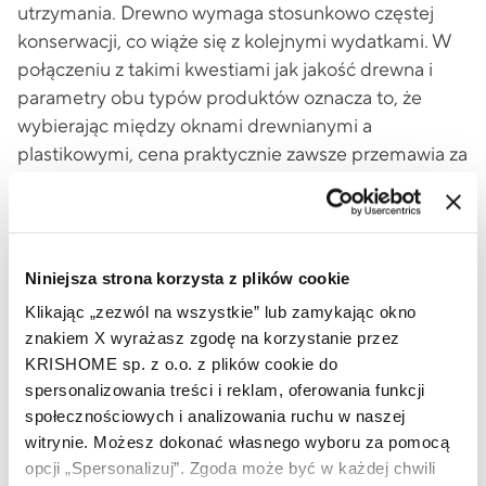
utrzymania. Drewno wymaga stosunkowo częstej
konserwacji, co wiąże się z kolejnymi wydatkami. W
połączeniu z takimi kwestiami jak jakość drewna i
parametry obu typów produktów oznacza to, że
wybierając między oknami drewnianymi a
plastikowymi, cena praktycznie zawsze przemawia za
tymi ostatnimi.
Koszty montażu okien drewnianych i
PVC (PCV)
Niniejsza strona korzysta z plików cookie
Klikając „zezwól na wszystkie” lub zamykając okno
Niezależnie od tego, czy zdecydujemy się na okna
znakiem X wyrażasz zgodę na korzystanie przez
plastikowe, czy drewniane, ich montaż nie jest zbyt
KRISHOME sp. z o.o. z plików cookie do
skomplikowany. Jednocześnie znacznie większa
spersonalizowania treści i reklam, oferowania funkcji
popularność tych pierwszych sprawia, że znalezienie
społecznościowych i analizowania ruchu w naszej
doświadczonych specjalistów w tej dziedzinie będzie
witrynie. Możesz dokonać własnego wyboru za pomocą
o wiele łatwiejsze. W przypadku okien KRISHOME
opcji „Spersonalizuj”. Zgoda może być w każdej chwili