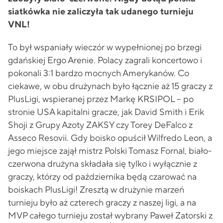
siatkówka nie zaliczyła tak udanego turnieju
VNL!
To był wspaniały wieczór w wypełnionej po brzegi
gdańskiej Ergo Arenie. Polacy zagrali koncertowo i
pokonali 3:1 bardzo mocnych Amerykanów. Co
ciekawe, w obu drużynach było łącznie aż 15 graczy z
PlusLigi, wspieranej przez Markę KRSIPOL – po
stronie USA kapitalni gracze, jak David Smith i Erik
Shoji z Grupy Azoty ZAKSY czy Torey DeFalco z
Asseco Resovii. Gdy boisko opuścił Wilfredo Leon, a
jego miejsce zajął mistrz Polski Tomasz Fornal, biało-
czerwona drużyna składała się tylko i wyłącznie z
graczy, którzy od października będą czarować na
boiskach PlusLigi! Zresztą w drużynie marzeń
turnieju było aż czterech graczy z naszej ligi, a na
MVP całego turnieju został wybrany Paweł Zatorski z