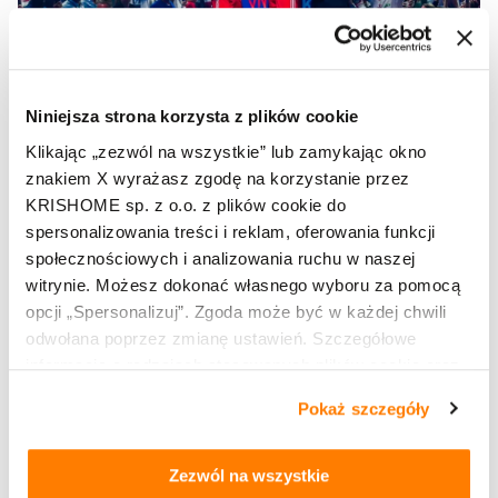
Niniejsza strona korzysta z plików cookie
Klikając „zezwól na wszystkie” lub zamykając okno
znakiem X wyrażasz zgodę na korzystanie przez
KRISHOME sp. z o.o. z plików cookie do
spersonalizowania treści i reklam, oferowania funkcji
społecznościowych i analizowania ruchu w naszej
witrynie. Możesz dokonać własnego wyboru za pomocą
opcji „Spersonalizuj”. Zgoda może być w każdej chwili
odwołana poprzez zmianę ustawień. Szczegółowe
informacje o rodzajach stosowanych plików cookie oraz
zasadach udostępnienia naszym partnerom danych o
Pokaż szczegóły
tym, jak korzystasz z naszej witryny, znajdziesz w
zakładkach „szczegóły”, „o plikach cookie” oraz
Polityce
prywatności i cookies
.
Zezwól na wszystkie
Co warte podkreślenia, to naprawdę wyjątkowy