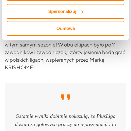
sezon dla całej polskiej siatkówki. Niedawno z
Spersonalizuj
pierwszego, historycznego medalu Ligi Narodów
cieszyły się nasze fantastyczne siatkarki. Nigdy w
Odmowa
historii nie mieliśmy tak znakomitej sytuacji, by nasze
reprezentacje zdobyły dwa medale tych rozgrywek
w tym samym sezonie! W obu ekipach było po 11
zawodników i zawodniczek, którzy jesienią będą grać
w polskich ligach, wspieranych przez Markę
KRISHOME!
Ostatnie wyniki dobitnie pokazują, że PlusLiga
dostarcza gotowych graczy do reprezentacji i to