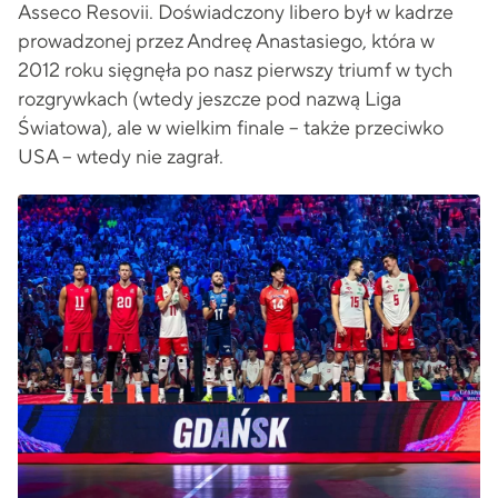
Asseco Resovii. Doświadczony libero był w kadrze
prowadzonej przez Andreę Anastasiego, która w
2012 roku sięgnęła po nasz pierwszy triumf w tych
rozgrywkach (wtedy jeszcze pod nazwą Liga
Światowa), ale w wielkim finale – także przeciwko
USA – wtedy nie zagrał.