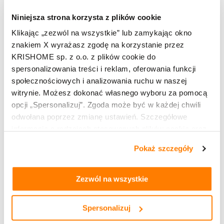
kms@krishome.pl
Niniejsza strona korzysta z plików cookie
2
Klikając „zezwól na wszystkie” lub zamykając okno
TU KUPISZ:
znakiem X wyrażasz zgodę na korzystanie przez
KRISHOME sp. z o.o. z plików cookie do
spersonalizowania treści i reklam, oferowania funkcji
społecznościowych i analizowania ruchu w naszej
witrynie. Możesz dokonać własnego wyboru za pomocą
opcji „Spersonalizuj”. Zgoda może być w każdej chwili
odwołana poprzez zmianę ustawień. Szczegółowe
PARTNER HANDLOWY
informacje o rodzajach stosowanych plików cookie oraz
F.U.H NORBERT DWORAK
zasadach udostępnienia naszym partnerom danych o
Pokaż szczegóły
Leaflet
OpenStreetMap
| ©
contributors
tym, jak korzystasz z naszej witryny, znajdziesz w
ul. Bohaterów Warszawy 71
zakładkach „szczegóły”, „o plikach cookie” oraz
Polityce
Nowogard
prywatności i cookies
.
Zezwól na wszystkie
91 39 22 200
Kup produkty marki KRISHOME
606 918 493
norbertdworak@onet.pl
Okna PVC
Spersonalizuj
Okna hybrydowe PVC aluminiowe