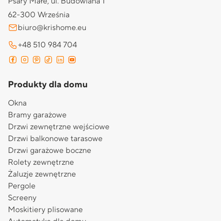
Psary Małe, ul. Budowlana 1
62-300 Września
biuro@krishome.eu
+48 510 984 704
Produkty dla domu
Okna
Bramy garażowe
Drzwi zewnętrzne wejściowe
Drzwi balkonowe tarasowe
Drzwi garażowe boczne
Rolety zewnętrzne
Żaluzje zewnętrzne
Pergole
Screeny
Moskitiery plisowane