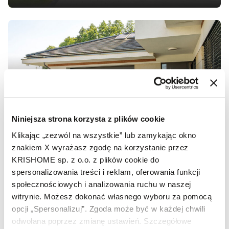
06 maja 2024
Sprawdź jak uniknąć
błędów przy zamawianiu
bramy garażowej
Niniejsza strona korzysta z plików cookie
Klikając „zezwól na wszystkie” lub zamykając okno
znakiem X wyrażasz zgodę na korzystanie przez
KRISHOME sp. z o.o. z plików cookie do
spersonalizowania treści i reklam, oferowania funkcji
społecznościowych i analizowania ruchu w naszej
witrynie. Możesz dokonać własnego wyboru za pomocą
opcji „Spersonalizuj”. Zgoda może być w każdej chwili
odwołana poprzez zmianę ustawień. Szczegółowe
06 maja 2024