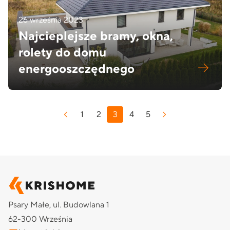
26 września 2023
Najcieplejsze bramy, okna,
rolety do domu
energooszczędnego
Stronicowanie
1
2
3
4
5
wpisów
Psary Małe, ul. Budowlana 1
62-300 Września