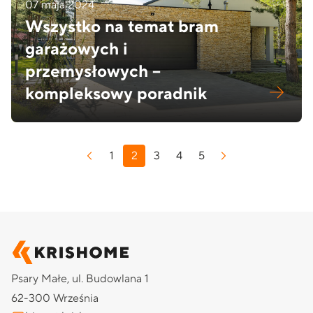
07 maja 2024
Wszystko na temat bram
garażowych i
przemysłowych –
kompleksowy poradnik
Stronicowanie
1
2
3
4
5
wpisów
Psary Małe, ul. Budowlana 1
62-300 Września