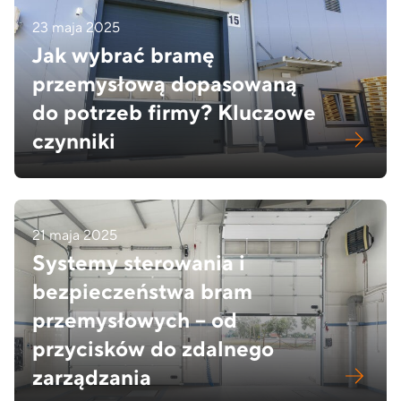
23 maja 2025
Jak wybrać bramę
przemysłową dopasowaną
do potrzeb firmy? Kluczowe
czynniki
21 maja 2025
Systemy sterowania i
bezpieczeństwa bram
przemysłowych – od
przycisków do zdalnego
zarządzania