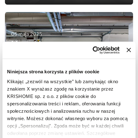
05 maja 2025
Montaż bram
przemysłowych krok po
kroku – na co zwrócić uwagę
przy instalacji bramy w hali?
Niniejsza strona korzysta z plików cookie
Klikając „zezwól na wszystkie” lub zamykając okno
znakiem X wyrażasz zgodę na korzystanie przez
KRISHOME sp. z o.o. z plików cookie do
spersonalizowania treści i reklam, oferowania funkcji
społecznościowych i analizowania ruchu w naszej
13 lutego 2025
witrynie. Możesz dokonać własnego wyboru za pomocą
Porównanie różnych typów
opcji „Spersonalizuj”. Zgoda może być w każdej chwili
bram garażowych – która
odwołana poprzez zmianę ustawień. Szczegółowe