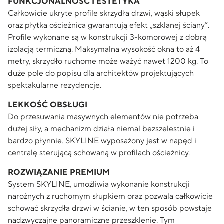
FUNKCJONALNOŚĆ I ESTETYKA
Całkowicie ukryte profile skrzydła drzwi, wąski słupek
oraz płytka ościeżnica gwarantują efekt „szklanej ściany”.
Profile wykonane są w konstrukcji 3-komorowej z dobrą
izolacją termiczną. Maksymalna wysokość okna to aż 4
metry, skrzydło ruchome może ważyć nawet 1200 kg. To
duże pole do popisu dla architektów projektujących
spektakularne rezydencje.
LEKKOŚĆ OBSŁUGI
Do przesuwania masywnych elementów nie potrzeba
dużej siły, a mechanizm działa niemal bezszelestnie i
bardzo płynnie. SKYLINE wyposażony jest w napęd i
centralę sterującą schowaną w profilach ościeżnicy.
ROZWIĄZANIE PREMIUM
System SKYLINE, umożliwia wykonanie konstrukcji
narożnych z ruchomym słupkiem oraz pozwala całkowicie
schować skrzydła drzwi w ścianie, w ten sposób powstaje
nadzwyczajne panoramiczne przeszklenie. Tym