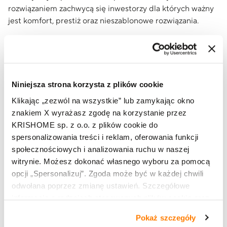
rozwiązaniem zachwycą się inwestorzy dla których ważny
jest komfort, prestiż oraz nieszablonowe rozwiązania.
MAKS. WYMIAR RAMY W SCHEMACIE
OTWIERANIA A
wysokość konstrukcji do 4000 mm; ograniczeniem jest
Niniejsza strona korzysta z plików cookie
waga skrzydła do 1200 kg lub wymiar tafli szyb
Klikając „zezwól na wszystkie” lub zamykając okno
hartowanych: 2850 x 5000 mm
znakiem X wyrażasz zgodę na korzystanie przez
KRISHOME sp. z o.o. z plików cookie do
MIN. WYMIAR OKIENNY
spersonalizowania treści i reklam, oferowania funkcji
52 - 60 mm
społecznościowych i analizowania ruchu w naszej
witrynie. Możesz dokonać własnego wyboru za pomocą
opcji „Spersonalizuj”. Zgoda może być w każdej chwili
Chcesz kupić produkt?
Znajdź salon
odwołana poprzez zmianę ustawień. Szczegółowe
informacje o rodzajach stosowanych plików cookie oraz
zasadach udostępnienia naszym partnerom danych o
Pokaż szczegóły
tym, jak korzystasz z naszej witryny, znajdziesz w