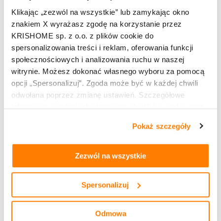
drużyna z Włoch była dużo lepsza i zasłużenie
Klikając „zezwól na wszystkie” lub zamykając okno
wygrała. Dziś trzeba sobie spojrzeć w lustro i
znakiem X wyrażasz zgodę na korzystanie przez
powiedzieć, że po prostu byliśmy drużyną słabszą
KRISHOME sp. z o.o. z plików cookie do
– dodał wicemistrz olimpijski. Polskie drużyny z
spersonalizowania treści i reklam, oferowania funkcji
pewnością mają apetyt na kolejne sukcesy, a w
społecznościowych i analizowania ruchu w naszej
witrynie. Możesz dokonać własnego wyboru za pomocą
Lidze Mistrzów każda z naszych ekip ma
opcji „Spersonalizuj”. Zgoda może być w każdej chwili
potencjał, by grać do samego końca.
odwołana poprzez zmianę ustawień. Szczegółowe
informacje o rodzajach stosowanych plików cookie oraz
zasadach udostępnienia naszym partnerom danych o
Tomasz Fornal
Pokaż szczegóły
tym, jak korzystasz z naszej witryny, znajdziesz w
Siatkarz Jastrzębskiego Węgla
zakładkach „szczegóły”, „o plikach cookie” oraz
Polityce
prywatności i cookies
.
Zezwól na wszystkie
Spersonalizuj
Odmowa