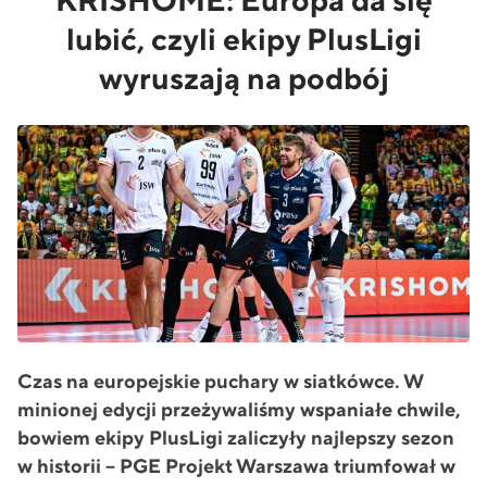
KRISHOME: Europa da się
lubić, czyli ekipy PlusLigi
wyruszają na podbój
Czas na europejskie puchary w siatk
ó
wce. W
minionej edycji przeżywaliśmy wspaniałe chwile,
bowiem ekipy PlusLigi zaliczyły najlepszy sezon
w historii – PGE Projekt Warszawa triumfował w