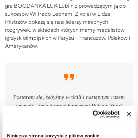
gra BOGDANKA LUK Lublin z prowadzącym ją do
sukcesów Wilfredo Leonem. Z kolei w Lidze
Mistrzów pokażą się nasi liderzy minionych
rozgrywek, w składach których mamy medalistów
igrzysk olimpijskich w Paryżu – Francuzów, Polaków i
Amerykanów.
Postaram się, żebyśmy wrócili i następnym razem
wygrali – mówił przed kamerami Polsatu Sport
Tomasz Fornal, przyjmujący Jastrzębskiego Węgla
po porażce w wielkim finale Ligi Mistrzów 2024.
– Może do trzech razy sztuka się uda… Dziś
Niniejsza strona korzysta z plików cookie