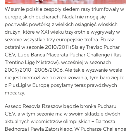
W sumie polskie zespoły siedem razy triumfowały w
europejskich pucharach. Nadal nie mogą się
pochwalić powtórką z wielkich osiągnięć włoskich
drużyn, które w XXI wieku trzykrotnie wygrywały w
sezonie wszystkie trzy europejskie trofea. Po raz
ostatni w sezonie 2010/2011 (Sisley Treviso Puchar
CEV, Lube Banca Macerata Puchar Challenge i Itas
Trentino Ligę Mistrzów), wcześniej w sezonach
2009/2010 i 2005/2006. Ale takie wyzwanie wcale
nie jest niemożliwe do zrealizowania, tym bardziej że
z PlusLigi w Europę posyłamy teraz prawdziwych
mocarzy.
Asseco Resovia Rzeszów będzie broniła Pucharu
CEV, a w tym sezonie ma w swoim składzie dwóch
aktualnych wicemistrzów olimpijskich – Bartosza
Bednorza i Pawła Zatorskiego. W Pucharze Challenge