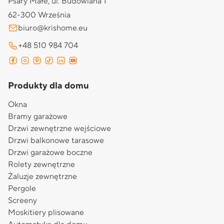
Psary Małe, ul. Budowlana 1
62-300 Września
biuro@krishome.eu
+48 510 984 704
Produkty dla domu
Okna
Bramy garażowe
Drzwi zewnętrzne wejściowe
Drzwi balkonowe tarasowe
Drzwi garażowe boczne
Rolety zewnętrzne
Żaluzje zewnętrzne
Pergole
Screeny
Moskitiery plisowane