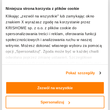
zawrotny@op.pl
Niniejsza strona korzysta z plików cookie
Klikając „zezwól na wszystkie” lub zamykając okno
TU KUPISZ:
znakiem X wyrażasz zgodę na korzystanie przez
KRISHOME sp. z o.o. z plików cookie do
spersonalizowania treści i reklam, oferowania funkcji
społecznościowych i analizowania ruchu w naszej
witrynie. Możesz dokonać własnego wyboru za pomocą
opcji „Spersonalizuj”. Zgoda może być w każdej chwili
odwołana poprzez zmianę ustawień. Szczegółowe
informacje o rodzajach stosowanych plików cookie oraz
zasadach udostępnienia naszym partnerom danych o
Pokaż szczegóły
Leaflet
OpenStreetMap
| ©
contributors
tym, jak korzystasz z naszej witryny, znajdziesz w
zakładkach „szczegóły”, „o plikach cookie” oraz
Polityce
prywatności i cookies
.
Zezwól na wszystkie
Kup produkty marki KRISHOME
Okna PVC
Spersonalizuj
Okna hybrydowe PVC aluminiowe