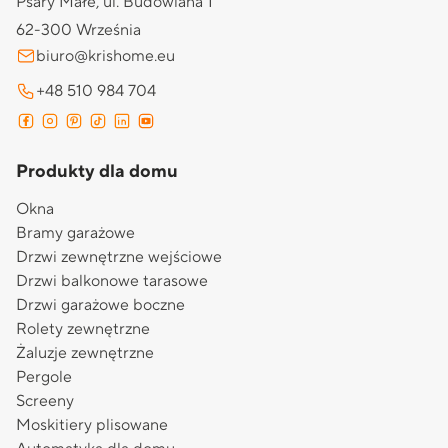
Psary Małe, ul. Budowlana 1
62-300 Września
biuro@krishome.eu
+48 510 984 704
Produkty dla domu
Okna
Bramy garażowe
Drzwi zewnętrzne wejściowe
Drzwi balkonowe tarasowe
Drzwi garażowe boczne
Rolety zewnętrzne
Żaluzje zewnętrzne
Pergole
Screeny
Moskitiery plisowane