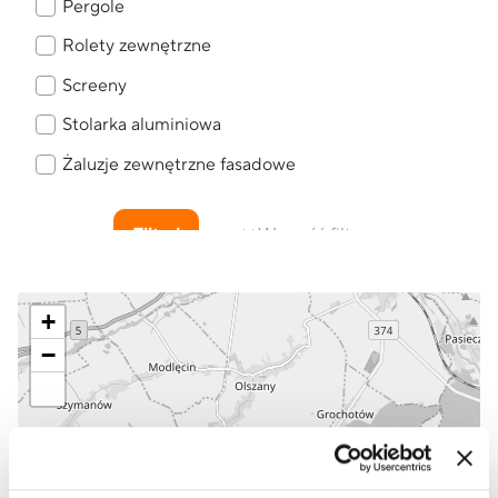
Pergole
Rolety zewnętrzne
Screeny
Stolarka aluminiowa
Żaluzje zewnętrzne fasadowe
Filtruj
Wyczyść filtry
Wybierz punkt sprzedaży
+
−
PARTNER HANDLOWY
LANDECK / MUREX
ul. Strzegomska 59
Świebodzice
748 557 154