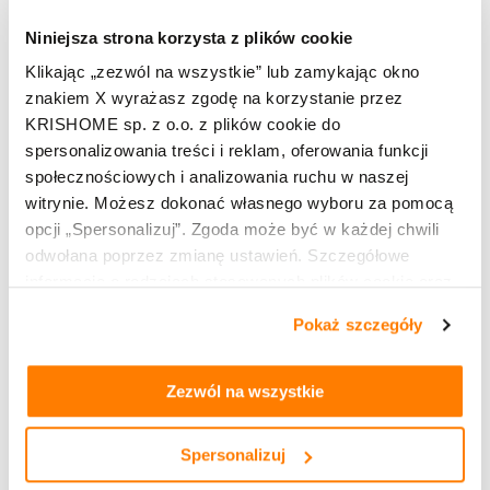
murex@budujemy-remontujemy.eu
Niniejsza strona korzysta z plików cookie
Klikając „zezwól na wszystkie” lub zamykając okno
TU KUPISZ:
znakiem X wyrażasz zgodę na korzystanie przez
KRISHOME sp. z o.o. z plików cookie do
spersonalizowania treści i reklam, oferowania funkcji
społecznościowych i analizowania ruchu w naszej
witrynie. Możesz dokonać własnego wyboru za pomocą
opcji „Spersonalizuj”. Zgoda może być w każdej chwili
odwołana poprzez zmianę ustawień. Szczegółowe
informacje o rodzajach stosowanych plików cookie oraz
zasadach udostępnienia naszym partnerom danych o
Pokaż szczegóły
Leaflet
OpenStreetMap
| ©
contributors
tym, jak korzystasz z naszej witryny, znajdziesz w
zakładkach „szczegóły”, „o plikach cookie” oraz
Polityce
prywatności i cookies
.
Zezwól na wszystkie
Kup produkty marki KRISHOME
Okna PVC
Spersonalizuj
Okna hybrydowe PVC aluminiowe