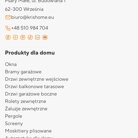
Psary Małe, ul. Budowlana 1
62-300 Września
biuro@krishome.eu
+48 510 984 704
Produkty dla domu
Okna
Bramy garażowe
Drzwi zewnętrzne wejściowe
Drzwi balkonowe tarasowe
Drzwi garażowe boczne
Rolety zewnętrzne
Żaluzje zewnętrzne
Pergole
Screeny
Moskitiery plisowane