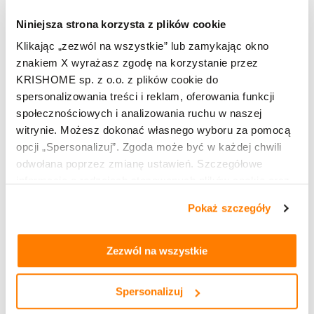
urzedowski.swidnica@wp.pl
Niniejsza strona korzysta z plików cookie
2
Klikając „zezwól na wszystkie” lub zamykając okno
TU KUPISZ:
znakiem X wyrażasz zgodę na korzystanie przez
KRISHOME sp. z o.o. z plików cookie do
spersonalizowania treści i reklam, oferowania funkcji
społecznościowych i analizowania ruchu w naszej
witrynie. Możesz dokonać własnego wyboru za pomocą
PARTNER HANDLOWY
opcji „Spersonalizuj”. Zgoda może być w każdej chwili
MULTI OKNA
odwołana poprzez zmianę ustawień. Szczegółowe
informacje o rodzajach stosowanych plików cookie oraz
ul. Westerplatte 51
56-400 Świdnica
zasadach udostępnienia naszym partnerom danych o
Pokaż szczegóły
Leaflet
OpenStreetMap
| ©
contributors
tym, jak korzystasz z naszej witryny, znajdziesz w
508 106 663
zakładkach „szczegóły”, „o plikach cookie” oraz
Polityce
marta.dorosz@avante.pl
prywatności i cookies
.
Zezwól na wszystkie
Kup produkty marki KRISHOME
TU KUPISZ:
Okna PVC
Spersonalizuj
Okna hybrydowe PVC aluminiowe