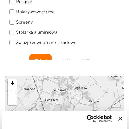
Pergole
Rolety zewnętrzne
Screeny
Stolarka aluminiowa
Żaluzje zewnętrzne fasadowe
Filtruj
Wyczyść filtry
Wybierz punkt sprzedaży
+
−
PARTNER HANDLOWY
URZĘDOWSKI ŚWIDNICA
ul. Westerplatte 70
Świdnica
660 472 426