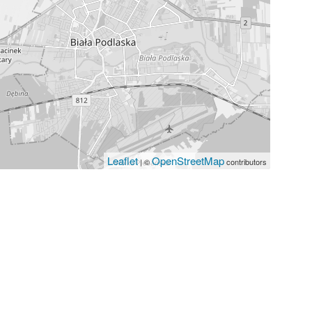
Leaflet
OpenStreetMap
| ©
contributors