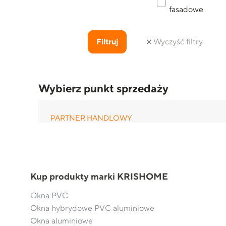
fasadowe
Filtruj
Wyczyść filtry
Wybierz punkt sprzedaży
PARTNER HANDLOWY
OK-BUD Rakowiska
ul. Wrzosowa 10
Rakowiska
604 461 193
Kup produkty marki KRISHOME
okbudbiala@gmail.com
Okna PVC
Okna hybrydowe PVC aluminiowe
TU KUPISZ:
Okna aluminiowe