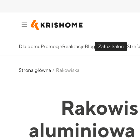
Dla domu
Promocje
Realizacje
Blog
Załóż Salon
Stref
Strona główna
Rakowiska
Rakowisk
aluminiowa 