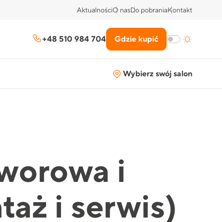
Aktualności
O nas
Do pobrania
Kontakt
+48 510 984 704
Gdzie kupić
Wybierz swój salon
tworowa i
aż i serwis)