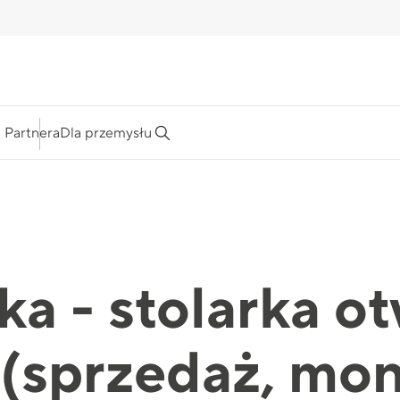
a Partnera
Dla przemysłu
a - stolarka o
(sprzedaż, mont