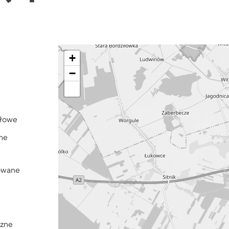
+
−
łowe
ne
sowane
rzne