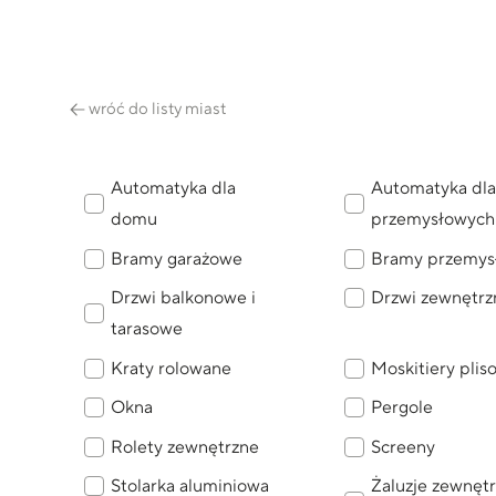
wróć do listy miast
Automatyka dla
Automatyka dla
domu
przemysłowych
Bramy garażowe
Bramy przemys
Drzwi balkonowe i
Drzwi zewnętrz
tarasowe
Kraty rolowane
Moskitiery pli
Okna
Pergole
Rolety zewnętrzne
Screeny
Stolarka aluminiowa
Żaluzje zewnęt