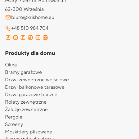
Psary Małe, ul. Budowlana 1
62-300 Września
biuro@krishome.eu
+48 510 984 704
Produkty dla domu
Okna
Bramy garażowe
Drzwi zewnętrzne wejściowe
Drzwi balkonowe tarasowe
Drzwi garażowe boczne
Rolety zewnętrzne
Żaluzje zewnętrzne
Pergole
Screeny
Moskitiery plisowane