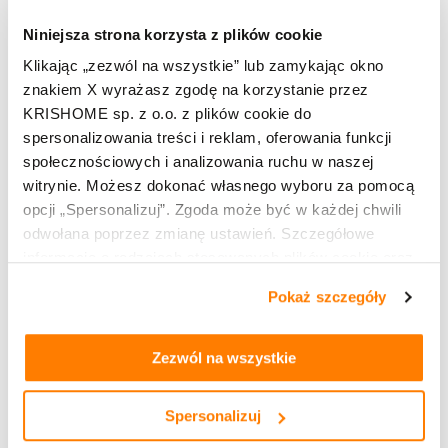
biuro@okneks.pl
Niniejsza strona korzysta z plików cookie
Klikając „zezwól na wszystkie” lub zamykając okno
TU KUPISZ:
znakiem X wyrażasz zgodę na korzystanie przez
KRISHOME sp. z o.o. z plików cookie do
spersonalizowania treści i reklam, oferowania funkcji
społecznościowych i analizowania ruchu w naszej
witrynie. Możesz dokonać własnego wyboru za pomocą
opcji „Spersonalizuj”. Zgoda może być w każdej chwili
odwołana poprzez zmianę ustawień. Szczegółowe
informacje o rodzajach stosowanych plików cookie oraz
zasadach udostępnienia naszym partnerom danych o
Pokaż szczegóły
Leaflet
OpenStreetMap
| ©
contributors
tym, jak korzystasz z naszej witryny, znajdziesz w
zakładkach „szczegóły”, „o plikach cookie” oraz
Polityce
prywatności i cookies
.
Zezwól na wszystkie
Kup produkty marki KRISHOME
Okna PVC
Spersonalizuj
Okna hybrydowe PVC aluminiowe