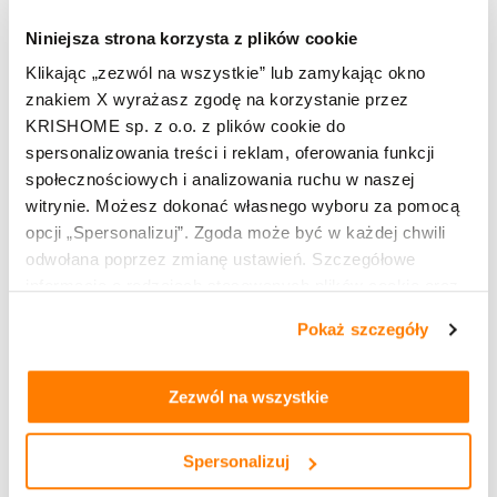
firmont@o2.pl
Niniejsza strona korzysta z plików cookie
Klikając „zezwól na wszystkie” lub zamykając okno
TU KUPISZ:
znakiem X wyrażasz zgodę na korzystanie przez
KRISHOME sp. z o.o. z plików cookie do
spersonalizowania treści i reklam, oferowania funkcji
społecznościowych i analizowania ruchu w naszej
witrynie. Możesz dokonać własnego wyboru za pomocą
opcji „Spersonalizuj”. Zgoda może być w każdej chwili
odwołana poprzez zmianę ustawień. Szczegółowe
informacje o rodzajach stosowanych plików cookie oraz
zasadach udostępnienia naszym partnerom danych o
Pokaż szczegóły
Leaflet
OpenStreetMap
| ©
contributors
tym, jak korzystasz z naszej witryny, znajdziesz w
zakładkach „szczegóły”, „o plikach cookie” oraz
Polityce
prywatności i cookies
.
Zezwól na wszystkie
Kup produkty marki KRISHOME
Okna PVC
Spersonalizuj
Okna hybrydowe PVC aluminiowe