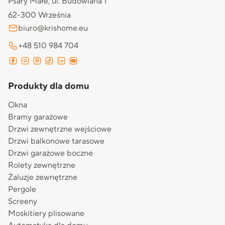
Psary Małe, ul. Budowlana 1
62-300 Września
biuro@krishome.eu
+48 510 984 704
Produkty dla domu
Okna
Bramy garażowe
Drzwi zewnętrzne wejściowe
Drzwi balkonowe tarasowe
Drzwi garażowe boczne
Rolety zewnętrzne
Żaluzje zewnętrzne
Pergole
Screeny
Moskitiery plisowane