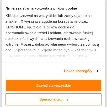
biuro@eurotaxokna.pl
Niniejsza strona korzysta z plików cookie
Klikając „zezwól na wszystkie” lub zamykając okno
TU KUPISZ:
znakiem X wyrażasz zgodę na korzystanie przez
KRISHOME sp. z o.o. z plików cookie do
spersonalizowania treści i reklam, oferowania funkcji
społecznościowych i analizowania ruchu w naszej
witrynie. Możesz dokonać własnego wyboru za pomocą
opcji „Spersonalizuj”. Zgoda może być w każdej chwili
odwołana poprzez zmianę ustawień. Szczegółowe
informacje o rodzajach stosowanych plików cookie oraz
zasadach udostępnienia naszym partnerom danych o
Pokaż szczegóły
Leaflet
OpenStreetMap
| ©
contributors
tym, jak korzystasz z naszej witryny, znajdziesz w
zakładkach „szczegóły”, „o plikach cookie” oraz
Polityce
prywatności i cookies
.
Zezwól na wszystkie
Kup produkty marki KRISHOME
Okna PVC
Spersonalizuj
Okna hybrydowe PVC aluminiowe