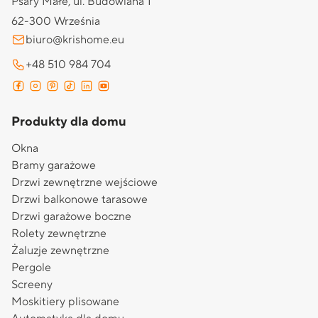
Psary Małe, ul. Budowlana 1
62-300 Września
biuro@krishome.eu
+48 510 984 704
Produkty dla domu
Okna
Bramy garażowe
Drzwi zewnętrzne wejściowe
Drzwi balkonowe tarasowe
Drzwi garażowe boczne
Rolety zewnętrzne
Żaluzje zewnętrzne
Pergole
Screeny
Moskitiery plisowane