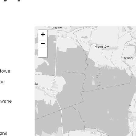
+
−
łowe
ne
sowane
rzne