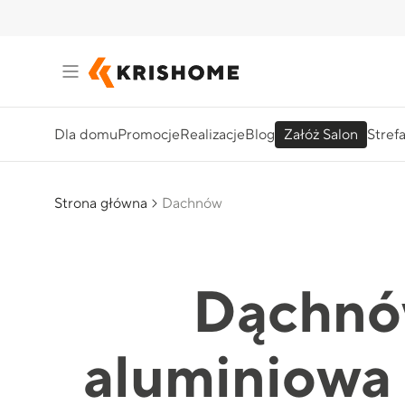
Dla domu
Promocje
Realizacje
Blog
Załóż Salon
Stref
Strona główna
Dachnów
Dąchnów
aluminiowa 