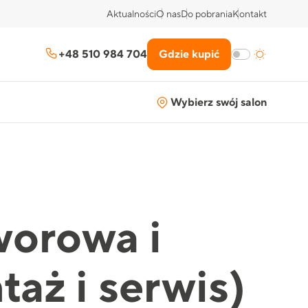
Aktualności
O nas
Do pobrania
Kontakt
+48 510 984 704
Gdzie kupić
Wybierz swój salon
worowa i
aż i serwis)