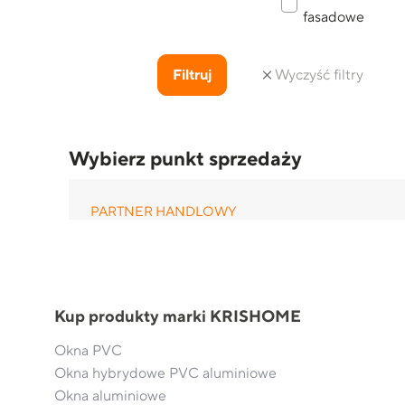
fasadowe
Filtruj
Wyczyść filtry
Wybierz punkt sprzedaży
PARTNER HANDLOWY
NEVAL
ul. Szkolna 52
Dachnów
721 452 233
Kup produkty marki KRISHOME
biuro@neval.pl
Okna PVC
Okna hybrydowe PVC aluminiowe
TU KUPISZ:
Okna aluminiowe