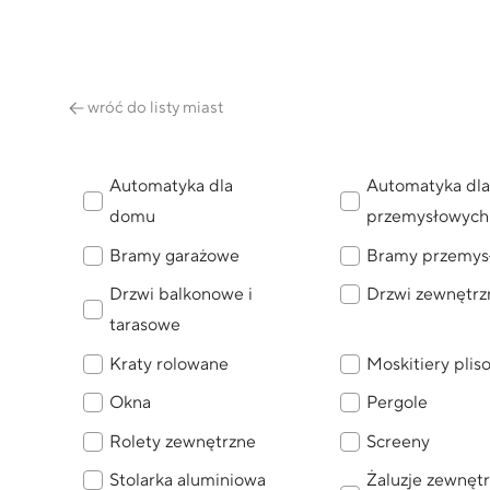
wróć do listy miast
Automatyka dla
Automatyka dla
domu
przemysłowych
Bramy garażowe
Bramy przemys
Drzwi balkonowe i
Drzwi zewnętrz
tarasowe
Kraty rolowane
Moskitiery pli
Okna
Pergole
Rolety zewnętrzne
Screeny
Stolarka aluminiowa
Żaluzje zewnęt