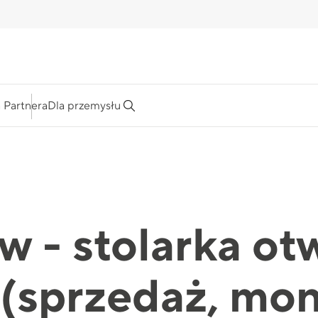
a Partnera
Dla przemysłu
 - stolarka ot
(sprzedaż, mont