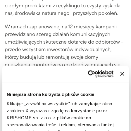
ciepłym produktami z recyklingu to czysty zysk dla
nas, środowiska naturalnego i przyszłych pokoleń.
W ramach zaplanowanej na 12 miesięcy kampanii
przewidziano szereg działań komunikacyjnych
umożliwiających skuteczne dotarcie do odbiorców –
przede wszystkim inwestorów indywidualnych,
którzy budują lub remontują swoje domy i
mieszkania, monterów na co dzień zajmujących się
montażem wyrobów stolarki budowlanej, a także
uczniów szkół branżowych uczących się sztuki
dobrego montażu. Wiodącym elementem
graficznym kampanii jest nowy Key Visual,
Niniejsza strona korzysta z plików cookie
nawiązujący do hasła „Zadbaj o ciepły dom”.
Klikając „zezwól na wszystkie” lub zamykając okno
Praktycznych porad i inspiracji na temat tego, jakie
znakiem X wyrażasz zgodę na korzystanie przez
energooszczędne rozwiązania wybrać, jak je
KRISHOME sp. z o.o. z plików cookie do
spersonalizowania treści i reklam, oferowania funkcji
zamontować i jak zdobyć dofinansowanie na