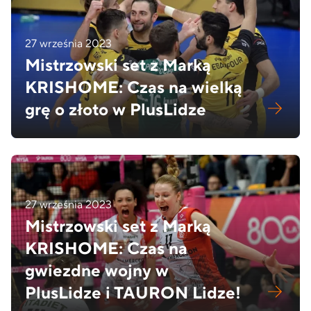
27 września 2023
Mistrzowski set z Marką
KRISHOME: Czas na wielką
grę o złoto w PlusLidze
27 września 2023
Mistrzowski set z Marką
KRISHOME: Czas na
gwiezdne wojny w
PlusLidze i TAURON Lidze!