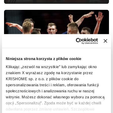
27 września 2023
Mistrzowski set z Marką
KRISHOME: Brat koło brata
w reprezentacji Polski
Niniejsza strona korzysta z plików cookie
Klikając „zezwól na wszystkie” lub zamykając okno
znakiem X wyrażasz zgodę na korzystanie przez
KRISHOME sp. z o.o. z plików cookie do
spersonalizowania treści i reklam, oferowania funkcji
społecznościowych i analizowania ruchu w naszej
27 września 2023
witrynie. Możesz dokonać własnego wyboru za pomocą
Mistrzowski set z Marką
opcji „Spersonalizuj”. Zgoda może być w każdej chwili
KRISHOME: Biało-czerwoni
odwołana poprzez zmianę ustawień. Szczegółowe