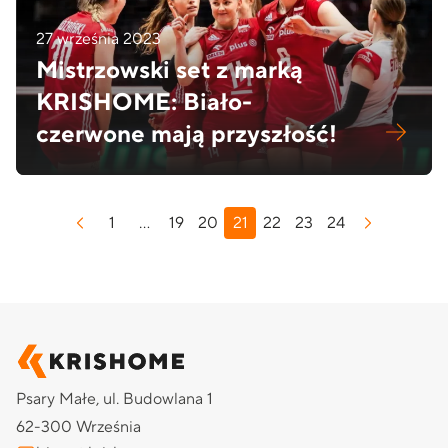
27 września 2023
Mistrzowski set z marką
KRISHOME: Biało-
czerwone mają przyszłość!
Stronicowanie
1
…
19
20
21
22
23
24
wpisów
Psary Małe, ul. Budowlana 1
62-300 Września