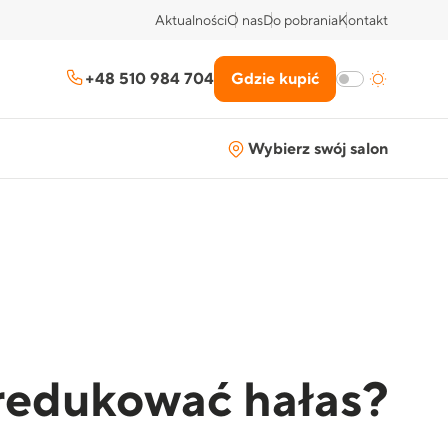
Aktualności
O nas
Do pobrania
Kontakt
+48 510 984 704
Gdzie kupić
Wybierz swój salon
 zredukować hałas?