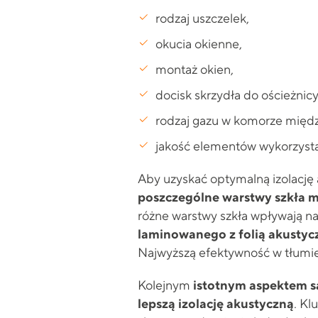
rodzaj uszczelek,
okucia okienne,
montaż okien,
docisk skrzydła do ościeżnicy
rodzaj gazu w komorze międ
jakość elementów wykorzysta
Aby uzyskać optymalną izolację
poszczególne warstwy szkła m
różne warstwy szkła wpływają n
laminowanego z folią akustycz
Najwyższą efektywność w tłumien
Kolejnym
istotnym aspektem są
lepszą izolację akustyczną
. Kl