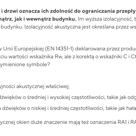
 i drzwi oznacza ich zdolność do ograniczania przepły
trz, jak i wewnątrz budynku.
Im wyższa izolacyjność, 
budynku. Izolacyjność akustyczna jest określana przez wsk
 Unii Europejskiej (EN 14351-1) deklarowana przez prod
u wartości wskaźnika Rw, ale z korektą o wskaźniki C i Ct
wymienione symbole?
jności akustycznej właściwej;
więków o średniej i wysokiej częstotliwości, takie jak odg
dźwięków o niskiej i średniej częstotliwości, takie jak hała
ycznej okien duże znaczenie mają też oznaczenia RA1 i RA2