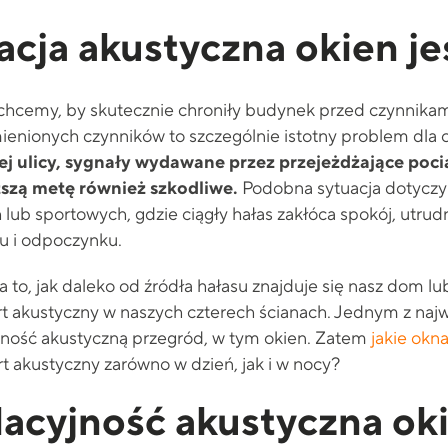
acja akustyczna okien j
hcemy, by skutecznie chroniły budynek przed czynnikami
mienionych czynników to szczególnie istotny problem dla
j ulicy, sygnały wydawane przez przejeżdżające poci
uższą metę również szkodliwe.
Podobna sytuacja dotyczy 
lub sportowych, gdzie ciągły hałas zakłóca spokój, utrud
u i odpoczynku.
to, jak daleko od źródła hałasu znajduje się nasz dom 
rt akustyczny w naszych czterech ścianach. Jednym z najw
jność akustyczną przegród, w tym okien. Zatem
jakie ok
t akustyczny zarówno w dzień, jak i w nocy?
lacyjność akustyczna ok