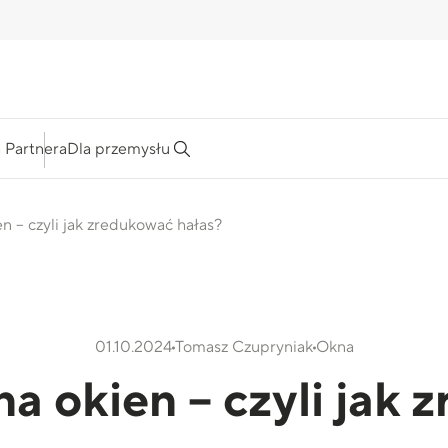
a Partnera
Dla przemysłu
en – czyli jak zredukować hałas?
01.10.2024
Tomasz Czupryniak
Okna
na okien – czyli jak