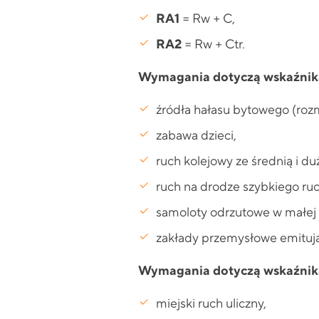
RA1
= Rw + C,
RA2
= Rw + Ctr.
Wymagania dotyczą wskaźnika 
źródła hałasu bytowego (rozm
zabawa dzieci,
ruch kolejowy ze średnią i du
ruch na drodze szybkiego ru
samoloty odrzutowe w małej 
zakłady przemysłowe emitują
Wymagania dotyczą wskaźnika 
miejski ruch uliczny,