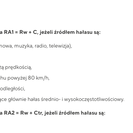
RA1 = Rw + C, jeżeli źródłem hałasu są:
owa, muzyka, radio, telewizja),
żą prędkością,
chu powyżej 80 km/h,
odległości,
ce głównie hałas średnio- i wysokoczęstotliwościowy.
RA2 = Rw + Ctr, jeżeli źródłem hałasu są: