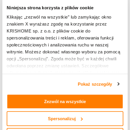
przedsięwzięciem termomodernizacyjnym.
Niniejsza strona korzysta z plików cookie
Warto przechowywać komplet dokumentów –
Klikając „zezwól na wszystkie” lub zamykając okno
znakiem X wyrażasz zgodę na korzystanie przez
fakturę, potwierdzenie płatności oraz
KRISHOME sp. z o.o. z plików cookie do
ewentualną specyfikację techniczną produktu. W
spersonalizowania treści i reklam, oferowania funkcji
przypadku kontroli urząd analizuje nie tylko sam
społecznościowych i analizowania ruchu w naszej
dokument księgowy, ale także zasadność
witrynie. Możesz dokonać własnego wyboru za pomocą
odliczenia w kontekście inwestycji.
opcji „Spersonalizuj”. Zgoda może być w każdej chwili
odwołana poprzez zmianę ustawień. Szczegółowe
Co trzeba wiedzieć o KSeF w
informacje o rodzajach stosowanych plików cookie oraz
kontekście ulgi
zasadach udostępnienia naszym partnerom danych o
Pokaż szczegóły
termomodernizacyjnej?
tym, jak korzystasz z naszej witryny, znajdziesz w
zakładkach „szczegóły”, „o plikach cookie” oraz
Polityce
prywatności i cookies
.
Zezwól na wszystkie
W kontekście ulgi termomodernizacyjnej Krajowy
System e-Faktur nie zmienia sytuacji inwestora
prywatnego. Osoba fizyczna korzystająca z ulgi nie
Spersonalizuj
wystawia faktur i nie rozlicza ich w systemie KSeF.