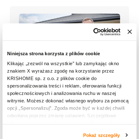
Niniejsza strona korzysta z plików cookie
Klikając „zezwól na wszystkie” lub zamykając okno
znakiem X wyrażasz zgodę na korzystanie przez
KRISHOME sp. z o.o. z plików cookie do
spersonalizowania treści i reklam, oferowania funkcji
07.04.2026
społecznościowych i analizowania ruchu w naszej
Dobry Montaż to Twoja polisa
witrynie. Możesz dokonać własnego wyboru za pomocą
bezpieczeństwa. Wywiad z
opcji „Spersonalizuj”. Zgoda może być w każdej chwili
Certyfikowanym przez KRISHOME
odwołana poprzez zmianę ustawień. Szczegółowe
Monterem
informacje o rodzajach stosowanych plików cookie oraz
zasadach udostępnienia naszym partnerom danych o
Pokaż szczegóły
tym, jak korzystasz z naszej witryny, znajdziesz w