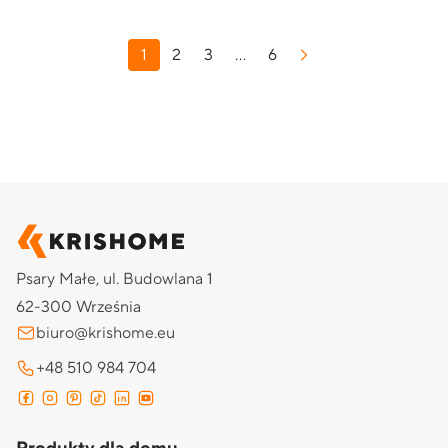
1
2
3
…
6
Psary Małe, ul. Budowlana 1
62-300 Września
biuro@krishome.eu
+48 510 984 704