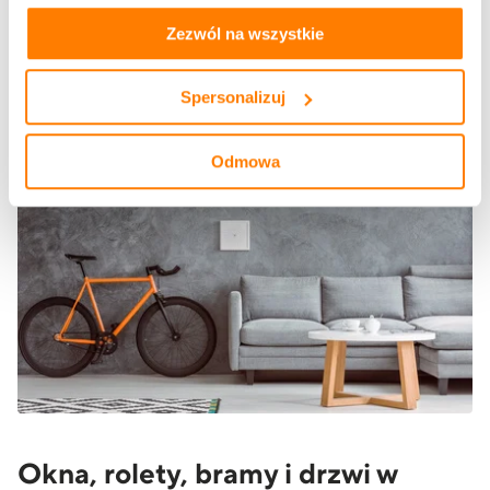
zakładkach „szczegóły”, „o plikach cookie” oraz
Polityce
prywatności i cookies
.
Zezwól na wszystkie
Spersonalizuj
Odmowa
Okna, rolety, bramy i drzwi w