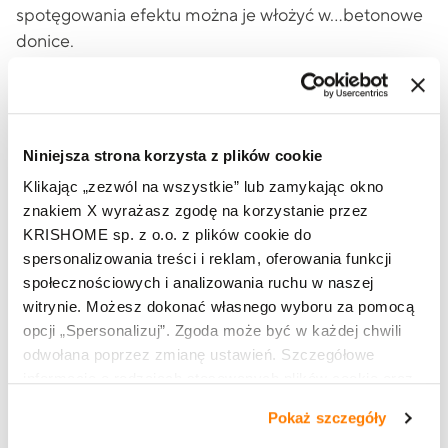
spotęgowania efektu można je włożyć w…betonowe
donice.
Beton idealnie koresponduje także z dużymi
przeszkleniami tak charakterystycznymi dla loftów i
zmodernizowanych pofabrycznych przestrzeni. W tej
Niniejsza strona korzysta z plików cookie
roli świetnie sprawdzą się z drzwi tarasowe HST lub
Klikając „zezwól na wszystkie” lub zamykając okno
PSK, które pozwalają napełnić wnętrze naturalnym
znakiem X wyrażasz zgodę na korzystanie przez
światłem i zintegrować je z najbliższym otoczeniem.
KRISHOME sp. z o.o. z plików cookie do
spersonalizowania treści i reklam, oferowania funkcji
społecznościowych i analizowania ruchu w naszej
witrynie. Możesz dokonać własnego wyboru za pomocą
opcji „Spersonalizuj”. Zgoda może być w każdej chwili
odwołana poprzez zmianę ustawień. Szczegółowe
informacje o rodzajach stosowanych plików cookie oraz
zasadach udostępnienia naszym partnerom danych o
Pokaż szczegóły
tym, jak korzystasz z naszej witryny, znajdziesz w