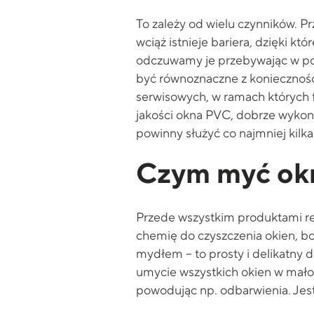
To zależy od wielu czynników. P
wciąż istnieje bariera, dzięki k
odczuwamy je przebywając w po
być równoznaczne z koniecznośc
serwisowych, w ramach których 
jakości okna PVC, dobrze wykon
powinny służyć co najmniej kilkan
Czym myć ok
Przede wszystkim produktami re
chemię do czyszczenia okien, bo
mydłem – to prosty i delikatny 
umycie wszystkich okien w mało
powodując np. odbarwienia. Jest