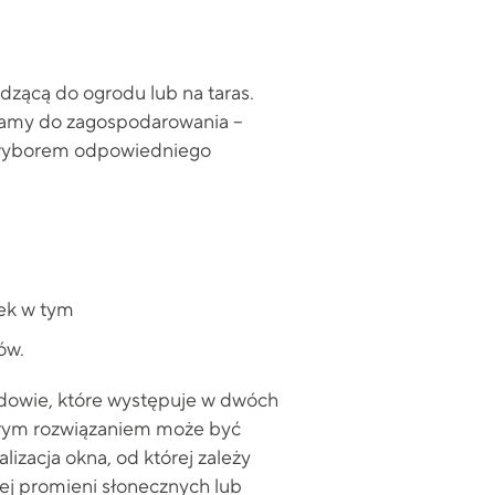
dzącą do ogrodu lub na taras.
mamy do zagospodarowania –
 z wyborem odpowiedniego
iek w tym
ów.
budowie, które występuje w dwóch
obrym rozwiązaniem może być
izacja okna, od której zależy
ej promieni słonecznych lub