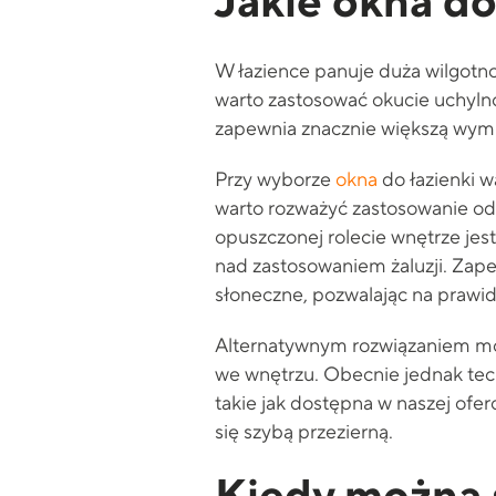
Jakie okna do
W łazience panuje duża wilgotno
warto zastosować okucie uchylno
zapewnia znacznie większą wymi
Przy wyborze
okna
do łazienki wa
warto rozważyć zastosowanie od
opuszczonej rolecie wnętrze jest
nad zastosowaniem żaluzji. Zape
słoneczne, pozwalając na prawid
Alternatywnym rozwiązaniem może
we wnętrzu. Obecnie jednak tech
takie jak dostępna w naszej ofe
się szybą przezierną.