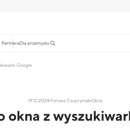
a Partnera
Dla przemysłu
ukiwarki Google
19.12.2024
Tomasz Czupryniak
Okna
 o okna z wyszukiwar