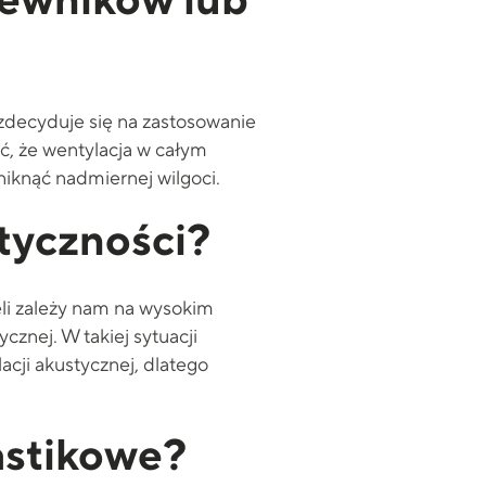
iewników lub
 zdecyduje się na zastosowanie
ć, że wentylacja w całym
iknąć nadmiernej wilgoci.
tyczności?
li zależy nam na wysokim
cznej. W takiej sytuacji
cji akustycznej, dlatego
lastikowe?