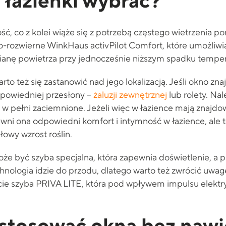
 łazienki wybrać?
ść, co z kolei wiąże się z potrzebą częstego wietrzenia 
-rozwierne WinkHaus activPilot Comfort, które umożliwia
anę powietrza przy jednocześnie niższym spadku temper
rto też się zastanowić nad jego lokalizacją. Jeśli okno znaj
powiedniej przesłony –
żaluzji zewnętrznej
lub rolety. Na
 w pełni zaciemnione. Jeżeli więc w łazience mają znajdow
wni ona odpowiedni komfort i intymność w łazience, ale 
łowy wzrost roślin.
 być szyba specjalna, która zapewnia doświetlenie, a pr
nologia idzie do przodu, dlatego warto też zwrócić uwa
rcie szyba PRIVA LITE, która pod wpływem impulsu elektr