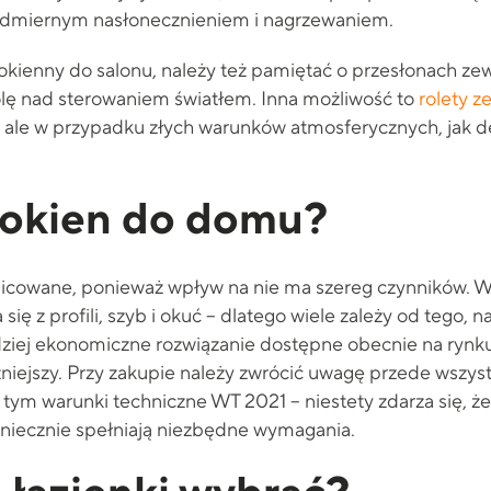
admiernym nasłonecznieniem i nagrzewaniem.
ienny do salonu, należy też pamiętać o przesłonach zewn
olę nad sterowaniem światłem. Inna możliwość to
rolety z
 ale w przypadku złych warunków atmosferycznych, jak desz
y okien do domu?
nicowane, ponieważ wpływ na nie ma szereg czynników. 
ię z profili, szyb i okuć – dlatego wiele zależy od tego, 
ziej ekonomiczne rozwiązanie dostępne obecnie na rynku,
iejszy. Przy zakupie należy zwrócić uwagę przede wszys
 tym warunki techniczne WT 2021 – niestety zdarza się, 
niecznie spełniają niezbędne wymagania.