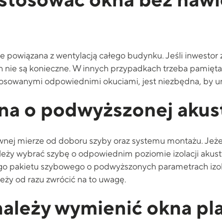
stosować okna bez naw
śle powiązana z wentylacją całego budynku. Jeśli inwestor
h nie są konieczne. W innych przypadkach trzeba pamięta
osowanymi odpowiednimi okuciami, jest niezbędna, by un
kna o podwyższonej akus
wnej mierze od doboru szyby oraz systemu montażu. Jeże
ależy wybrać szybę o odpowiednim poziomie izolacji akusty
go pakietu szybowego o podwyższonych parametrach izola
eży od razu zwrócić na to uwagę.
 należy wymienić okna p