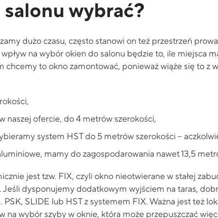
o salonu wybrać?
zamy dużo czasu, często stanowi on też przestrzeń prowa
pływ na wybór okien do salonu będzie to, ile miejsca 
tórym chcemy to okno zamontować, ponieważ wiąże się to
okości,
 naszej ofercie, do 4 metrów szerokości,
wybieramy system HST do 5 metrów szerokości – aczkolw
 aluminiowe, mamy do zagospodarowania nawet 13,5 metr
icznie jest tzw. FIX, czyli okno nieotwierane w stałej za
le. Jeśli dysponujemy dodatkowym wyjściem na taras, d
PSK, SLIDE lub HST z systemem FIX. Ważna jest też lokal
yw na wybór szyby w oknie, która może przepuszczać więc