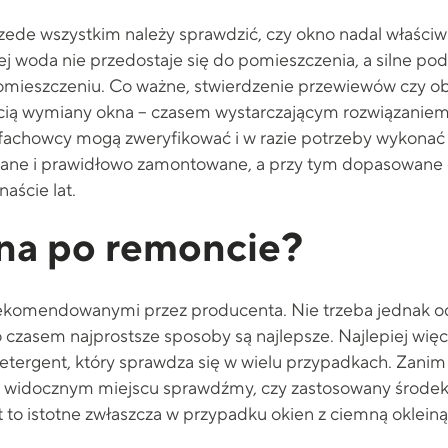
rzede wszystkim należy sprawdzić, czy okno nadal właściwi
tórej woda nie przedostaje się do pomieszczenia, a silne 
mieszczeniu. Co ważne, stwierdzenie przewiewów czy ob
ią wymiany okna – czasem wystarczającym rozwiązaniem j
fachowcy mogą zweryfikować i w razie potrzeby wykonać 
ane i prawidłowo zamontowane, a przy tym dopasowane d
aście lat.
na po remoncie?
komendowanymi przez producenta. Nie trzeba jednak od 
 czasem najprostsze sposoby są najlepsze. Najlepiej wię
detergent, który sprawdza się w wielu przypadkach. Zanim
 widocznym miejscu sprawdźmy, czy zastosowany środek 
 to istotne zwłaszcza w przypadku okien z ciemną okleiną