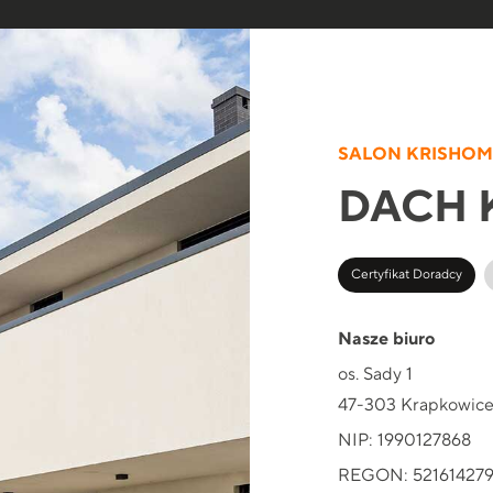
SALON KRISHO
DACH 
Certyfikat Doradcy
Nasze biuro
os. Sady 1
47-303 Krapkowic
NIP: 1990127868
REGON: 52161427