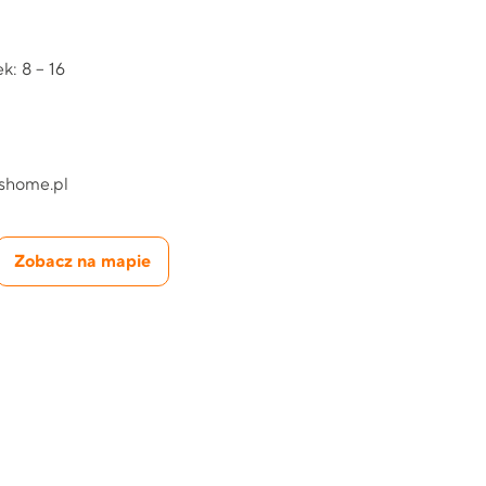
k: 8 – 16
ishome.pl
Zobacz na mapie