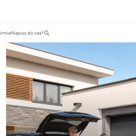
firmie
Napisz do nas!
a