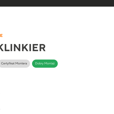
ME
KLINKIER
Certyfikat Montera
Dobry Montaż
e
9