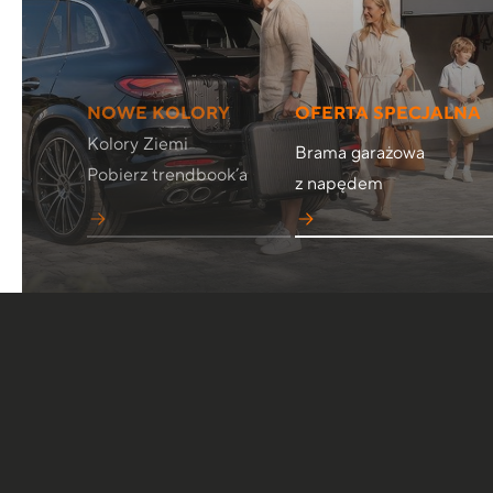
NOWE KOLORY
OFERTA SPECJALNA
Kolory Ziemi
Brama garażowa
Pobierz trendbook’a
z napędem