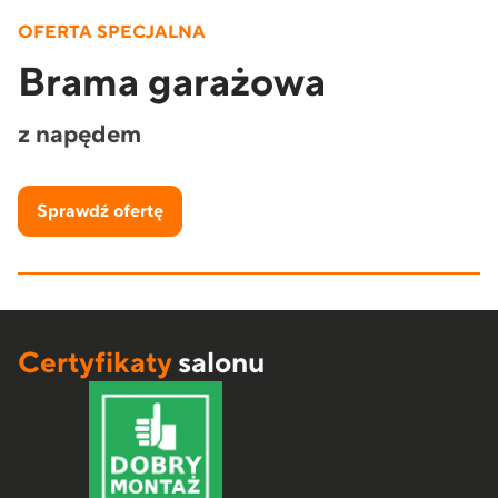
NOWE KOLORY
owa
Kolory Ziemi
Pobierz trendbook’a
Dowiedz się więcej
Certyfikaty
salonu