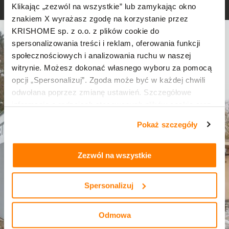
Klikając „zezwól na wszystkie” lub zamykając okno
znakiem X wyrażasz zgodę na korzystanie przez
KRISHOME sp. z o.o. z plików cookie do
spersonalizowania treści i reklam, oferowania funkcji
społecznościowych i analizowania ruchu w naszej
witrynie. Możesz dokonać własnego wyboru za pomocą
opcji „Spersonalizuj”. Zgoda może być w każdej chwili
odwołana poprzez zmianę ustawień. Szczegółowe
informacje o rodzajach stosowanych plików cookie oraz
zasadach udostępnienia naszym partnerom danych o
Pokaż szczegóły
tym, jak korzystasz z naszej witryny, znajdziesz w
zakładkach „szczegóły”, „o plikach cookie” oraz
Polityce
prywatności i cookies
.
Zezwól na wszystkie
Spersonalizuj
Odmowa