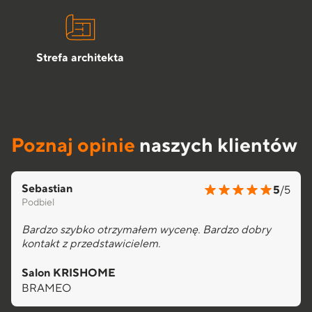
Strefa architekta
Poznaj opinie
naszych klientów
Sebastian
5
/5
Podbiel
Bardzo szybko otrzymałem wycenę. Bardzo dobry
kontakt z przedstawicielem.
Salon KRISHOME
BRAMEO