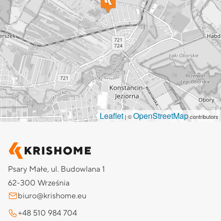
Leaflet
OpenStreetMap
| ©
contributors
Psary Małe, ul. Budowlana 1
62-300 Września
biuro@krishome.eu
+48 510 984 704