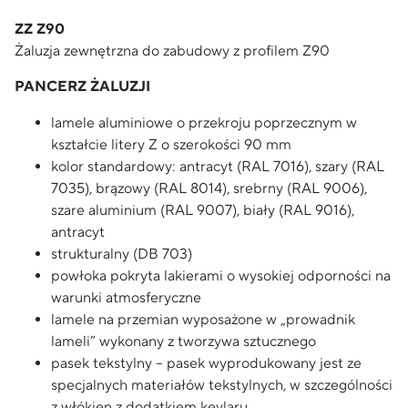
ZZ Z90
Żaluzja zewnętrzna do zabudowy z profilem Z90
PANCERZ ŻALUZJI
lamele aluminiowe o przekroju poprzecznym w
kształcie litery Z o szerokości 90 mm
kolor standardowy: antracyt (RAL 7016), szary (RAL
7035), brązowy (RAL 8014), srebrny (RAL 9006),
szare aluminium (RAL 9007), biały (RAL 9016),
antracyt
strukturalny (DB 703)
powłoka pokryta lakierami o wysokiej odporności na
warunki atmosferyczne
lamele na przemian wyposażone w „prowadnik
lameli” wykonany z tworzywa sztucznego
pasek tekstylny – pasek wyprodukowany jest ze
specjalnych materiałów tekstylnych, w szczególności
z włókien z dodatkiem kevlaru