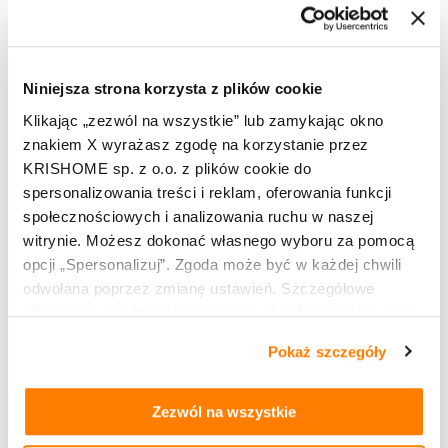
antracyt
strukturalny (DB 703)
NAPĘD
Niniejsza strona korzysta z plików cookie
Klikając „zezwól na wszystkie” lub zamykając okno
silnik elektryczny 230V/50 Hz o mocy 90-210 W,
znakiem X wyrażasz zgodę na korzystanie przez
doliczany oddzielnie
KRISHOME sp. z o.o. z plików cookie do
silnik standardowo umieszczony w środku rynny
spersonalizowania treści i reklam, oferowania funkcji
górnej o wymiarach 56×58 mm
społecznościowych i analizowania ruchu w naszej
witrynie. Możesz dokonać własnego wyboru za pomocą
opcji „Spersonalizuj”. Zgoda może być w każdej chwili
odwołana poprzez zmianę ustawień. Szczegółowe
Chcesz kupić produkt?
Znajdź salon
informacje o rodzajach stosowanych plików cookie oraz
zasadach udostępnienia naszym partnerom danych o
Pokaż szczegóły
tym, jak korzystasz z naszej witryny, znajdziesz w
zakładkach „szczegóły”, „o plikach cookie” oraz
Polityce
prywatności i cookies
.
Zezwól na wszystkie