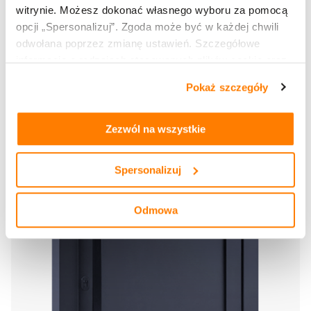
witrynie. Możesz dokonać własnego wyboru za pomocą
opcji „Spersonalizuj”. Zgoda może być w każdej chwili
odwołana poprzez zmianę ustawień. Szczegółowe
informacje o rodzajach stosowanych plików cookie oraz
zasadach udostępnienia naszym partnerom danych o
Pokaż szczegóły
tym, jak korzystasz z naszej witryny, znajdziesz w
zakładkach „szczegóły”, „o plikach cookie” oraz
Polityce
prywatności i cookies
.
Zezwól na wszystkie
Spersonalizuj
Odmowa