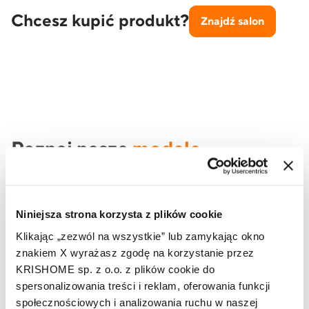
Chcesz kupić produkt?
Znajdź salon
Poznaj nasze
modele
Zobacz pełną ofertę naszych produktów dla Twojego
nowego domu.
Niniejsza strona korzysta z plików cookie
Klikając „zezwól na wszystkie” lub zamykając okno
znakiem X wyrażasz zgodę na korzystanie przez
Zobacz pozostałe
KRISHOME sp. z o.o. z plików cookie do
spersonalizowania treści i reklam, oferowania funkcji
społecznościowych i analizowania ruchu w naszej