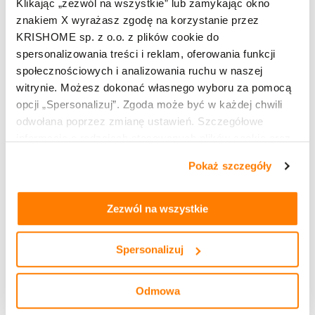
Klikając „zezwól na wszystkie” lub zamykając okno
znakiem X wyrażasz zgodę na korzystanie przez
Zobacz pełną ofertę naszych produktów dla Twojego
KRISHOME sp. z o.o. z plików cookie do
nowego domu.
spersonalizowania treści i reklam, oferowania funkcji
społecznościowych i analizowania ruchu w naszej
witrynie. Możesz dokonać własnego wyboru za pomocą
Zobacz pozostałe
opcji „Spersonalizuj”. Zgoda może być w każdej chwili
odwołana poprzez zmianę ustawień. Szczegółowe
informacje o rodzajach stosowanych plików cookie oraz
zasadach udostępnienia naszym partnerom danych o
Pokaż szczegóły
tym, jak korzystasz z naszej witryny, znajdziesz w
zakładkach „szczegóły”, „o plikach cookie” oraz
Polityce
prywatności i cookies
.
Zezwól na wszystkie
Spersonalizuj
Odmowa