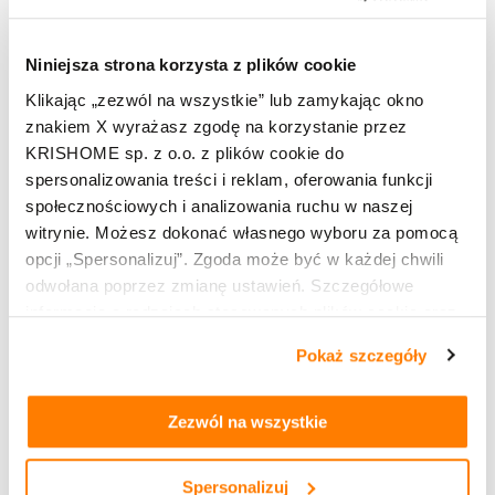
Zobacz pełną ofertę naszych produktów dla Twojego
nowego domu.
Niniejsza strona korzysta z plików cookie
Klikając „zezwól na wszystkie” lub zamykając okno
znakiem X wyrażasz zgodę na korzystanie przez
Zobacz pozostałe
KRISHOME sp. z o.o. z plików cookie do
spersonalizowania treści i reklam, oferowania funkcji
społecznościowych i analizowania ruchu w naszej
witrynie. Możesz dokonać własnego wyboru za pomocą
opcji „Spersonalizuj”. Zgoda może być w każdej chwili
odwołana poprzez zmianę ustawień. Szczegółowe
informacje o rodzajach stosowanych plików cookie oraz
zasadach udostępnienia naszym partnerom danych o
Pokaż szczegóły
tym, jak korzystasz z naszej witryny, znajdziesz w
zakładkach „szczegóły”, „o plikach cookie” oraz
Polityce
prywatności i cookies
.
Zezwól na wszystkie
Spersonalizuj