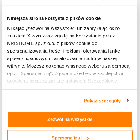
Zobacz pełną ofertę naszych produktów dla Twojego
nowego domu.
Niniejsza strona korzysta z plików cookie
Klikając „zezwól na wszystkie” lub zamykając okno
znakiem X wyrażasz zgodę na korzystanie przez
Zobacz pozostałe
KRISHOME sp. z o.o. z plików cookie do
spersonalizowania treści i reklam, oferowania funkcji
społecznościowych i analizowania ruchu w naszej
witrynie. Możesz dokonać własnego wyboru za pomocą
opcji „Spersonalizuj”. Zgoda może być w każdej chwili
odwołana poprzez zmianę ustawień. Szczegółowe
informacje o rodzajach stosowanych plików cookie oraz
zasadach udostępnienia naszym partnerom danych o
Pokaż szczegóły
tym, jak korzystasz z naszej witryny, znajdziesz w
zakładkach „szczegóły”, „o plikach cookie” oraz
Polityce
prywatności i cookies
.
Zezwól na wszystkie
Spersonalizuj