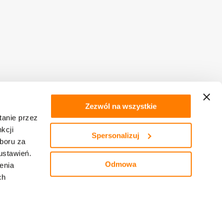
ME
Zezwól na wszystkie
tanie przez
tegii
kcji
Spersonalizuj
boru za
ustawień.
Odmowa
enia
ch
Realizacja: BlueOwl