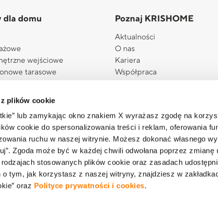
y dla domu
Poznaj KRISHOME
Aktualności
rażowe
O nas
nętrzne wejściowe
Kariera
konowe tarasowe
Współpraca
ażowe boczne
Załóż z nami Salon KRISHO
wnętrzne
Akademia eksperta
 z plików cookie
ewnętrzne
eSklep
stkie” lub zamykając okno znakiem X wyrażasz zgodę na korzys
Informacja o realizowanej stra
ków cookie do spersonalizowania treści i reklam, oferowania fun
podatkowej
izowania ruchu w naszej witrynie. Możesz dokonać własnego wy
 plisowane
uj”. Zgoda może być w każdej chwili odwołana poprzez zmianę 
a dla domu
 rodzajach stosowanych plików cookie oraz zasadach udostępni
a myKRISHOME
 tym, jak korzystasz z naszej witryny, znajdziesz w zakładka
okie” oraz
Polityce prywatności i cookies
.
Polityka prywatności i cookies