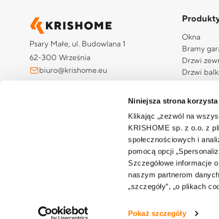
Produkt
Okna
Psary Małe, ul. Budowlana 1
Bramy ga
62-300 Września
Drzwi zew
biuro@krishome.eu
Drzwi bal
Drzwi gar
+48 510 984 704
Rolety ze
Niniejsza strona korzysta
Żaluzje z
Klikając „zezwól na wszy
Pergole
KRISHOME sp. z o.o. z pli
Screeny
społecznościowych i anal
Moskitiery
pomocą opcji „Spersonaliz
Automatyk
Szczegółowe informacje o
Aplikacj
naszym partnerom danych o
„szczegóły”, „o plikach co
© 2026 KRISHOME Sp. z o.o. Wszelkie prawa zastrzeżone.
Pokaż szczegóły