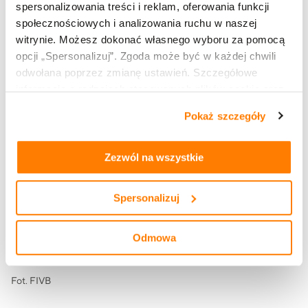
spersonalizowania treści i reklam, oferowania funkcji
PlusLidze, której sponsorem jest Marka KRISHOME.
społecznościowych i analizowania ruchu w naszej
Jedynie Bartosz Kurek i Kamil Semeniuk będą grać
witrynie. Możesz dokonać własnego wyboru za pomocą
poza granicami naszego kraju.
opcji „Spersonalizuj”. Zgoda może być w każdej chwili
odwołana poprzez zmianę ustawień. Szczegółowe
informacje o rodzajach stosowanych plików cookie oraz
zasadach udostępnienia naszym partnerom danych o
Pokaż szczegóły
tym, jak korzystasz z naszej witryny, znajdziesz w
zakładkach „szczegóły”, „o plikach cookie” oraz
Polityce
prywatności i cookies
.
Zezwól na wszystkie
Spersonalizuj
Odmowa
Fot. FIVB