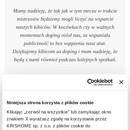
Mamy nadzieję, że tak jak w tym meczu w trakcie
mistrzostw będziemy mogli liczyć na wsparcie
naszych kibiców. W kocówkach czy w ważnych
momentach doping niósł nas, ta wspaniała
publiczność to bez wątpienia nasz atut.
Dziękujemy kibicom za doping i mam nadzieję, że
będą z nami również podczas kolejnych spotkań.
Aleksander Śliwka
Siatkarz reprezentacji Polski
Niniejsza strona korzysta z plików cookie
Klikając „zezwól na wszystkie” lub zamykając okno
Warto podkreślić, że w czternastoosobowej kadrze
znakiem X wyrażasz zgodę na korzystanie przez
Polski na mistrzostwa świata aż dwunastu graczy w
KRISHOME sp. z o.o. z plików cookie do
przyszłym sezonie ligowym będzie występować w