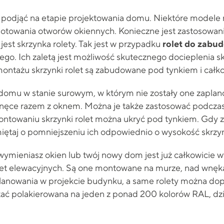
ej podjąć na etapie projektowania domu. Niektóre modele
ygotowania otworów okiennych. Konieczne jest zastosowan
st skrzynka rolety. Tak jest w przypadku
rolet do zabu
. Ich zaletą jest możliwość skutecznego docieplenia skrz
montażu skrzynki rolet są zabudowane pod tynkiem i całk
do domu w stanie surowym, w którym nie zostały one zapla
ce razem z oknem. Można je także zastosować podczas
ntowaniu skrzynki rolet można ukryć pod tynkiem. Gdy 
iętaj o pomniejszeniu ich odpowiednio o wysokość skrzynk
 wymieniasz okien lub twój nowy dom jest już całkowicie
et elewacyjnych. Są one montowane na murze, nad wnęką
lanowania w projekcie budynku, a same rolety można do
stać polakierowana na jeden z ponad 200 kolorów RAL, dz