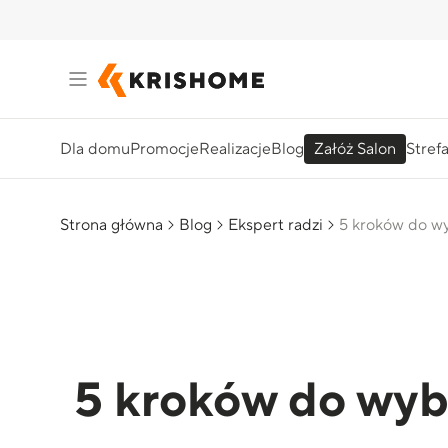
Dla domu
Promocje
Realizacje
Blog
Załóż Salon
Stref
Strona główna
Blog
Ekspert radzi
5 kroków do wy
5 kroków do wyb