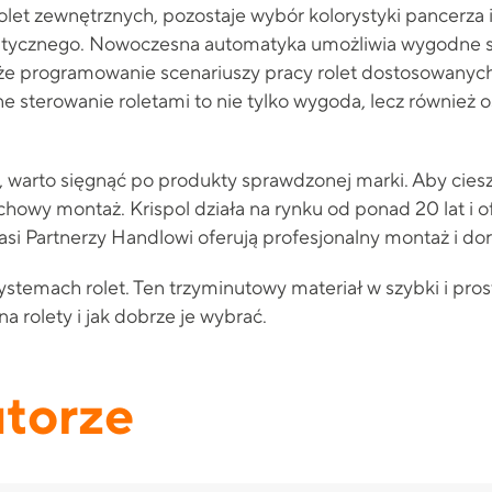
rolet zewnętrznych, pozostaje wybór kolorystyki pancerza
matycznego. Nowoczesna automatyka umożliwia wygodne s
że programowanie scenariuszy pracy rolet dostosowanyc
 sterowanie roletami to nie tylko wygoda, lecz również o
i, warto sięgnąć po produkty sprawdzonej marki. Aby cies
chowy montaż. Krispol działa na rynku od ponad 20 lat i o
si Partnerzy Handlowi oferują profesjonalny montaż i do
 systemach rolet. Ten trzyminutowy materiał w szybki i pr
 rolety i jak dobrze je wybrać.
utorze