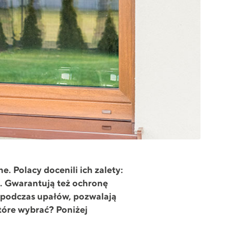
 Polacy docenili ich zalety:
e. Gwarantują też ochronę
podczas upałów, pozwalają
tóre wybrać? Poniżej