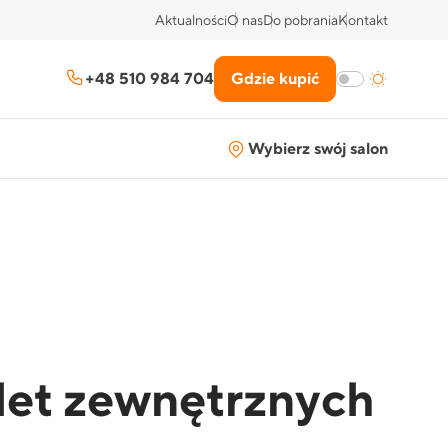
Aktualności
O nas
Do pobrania
Kontakt
+48 510 984 704
Gdzie kupić
Wybierz swój salon
let zewnętrznych