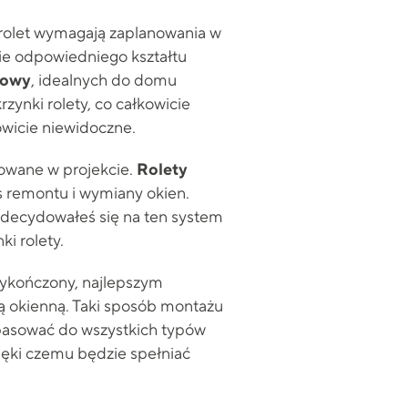
 rolet wymagają zaplanowania w
ie odpowiedniego kształtu
dowy
, idealnych do domu
ynki rolety, co całkowicie
owicie niewidoczne.
nowane w projekcie.
Rolety
 remontu i wymiany okien.
zdecydowałeś się na ten system
i rolety.
 wykończony, najlepszym
 okienną. Taki sposób montażu
pasować do wszystkich typów
ięki czemu będzie spełniać