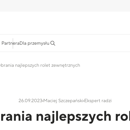
a Partnera
Dla przemysłu
brania najlepszych rolet zewnętrznych
26.09.2023
Maciej Szczepański
Ekspert radzi
rania najlepszych ro