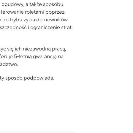
 i obudowy, a także sposobu
terowanie roletami poprzez
h do trybu życia domowników.
szczędność i ograniczenie strat
zyć się ich niezawodną pracą,
feruje 5-letnią gwarancję na
radztwo.
osty sposób podpowiada,