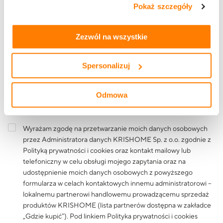
Pokaż szczegóły
tym, jak korzystasz z naszej witryny, znajdziesz w
zakładkach „szczegóły”, „o plikach cookie” oraz
Polityce
Treść wiadomości
prywatności i cookies
.
Zezwól na wszystkie
Spersonalizuj
Odmowa
Wyrażam zgodę na przetwarzanie moich danych osobowych
przez Administratora danych KRISHOME Sp. z o.o. zgodnie z
Polityką prywatności i cookies
oraz kontakt mailowy lub
telefoniczny w celu obsługi mojego zapytania oraz na
udostępnienie moich danych osobowych z powyższego
formularza w celach kontaktowych innemu administratorowi –
lokalnemu partnerowi handlowemu prowadzącemu sprzedaż
produktów KRISHOME (lista partnerów dostępna w zakładce
„Gdzie kupić”). Pod linkiem
Polityka prywatności i cookies