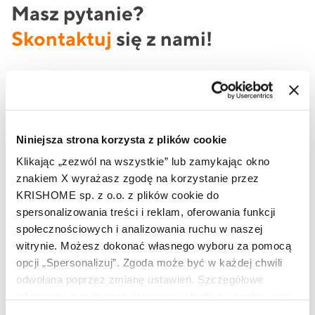
Masz pytanie?
Skontaktuj
się z nami!
Jeżeli potrzebujesz oferty produktowej lub szukasz
informacji na temat produktów marki KRISHOME, to
skorzystaj z formularza lub zadzwoń do nas już teraz.
Niniejsza strona korzysta z plików cookie
Klikając „zezwól na wszystkie” lub zamykając okno
Imię i nazwisko
znakiem X wyrażasz zgodę na korzystanie przez
KRISHOME sp. z o.o. z plików cookie do
spersonalizowania treści i reklam, oferowania funkcji
społecznościowych i analizowania ruchu w naszej
Telefon
witrynie. Możesz dokonać własnego wyboru za pomocą
opcji „Spersonalizuj”. Zgoda może być w każdej chwili
odwołana poprzez zmianę ustawień. Szczegółowe
Adres e-mail
informacje o rodzajach stosowanych plików cookie oraz
zasadach udostępnienia naszym partnerom danych o