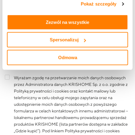
Pokaż szczegóły
tym, jak korzystasz z naszej witryny, znajdziesz w
zakładkach „szczegóły”, „o plikach cookie” oraz
Polityce
Treść wiadomości
prywatności i cookies
.
Zezwól na wszystkie
Spersonalizuj
Odmowa
Wyrażam zgodę na przetwarzanie moich danych osobowych
przez Administratora danych KRISHOME Sp. z o.o. zgodnie z
Polityką prywatności i cookies
oraz kontakt mailowy lub
telefoniczny w celu obsługi mojego zapytania oraz na
udostępnienie moich danych osobowych z powyższego
formularza w celach kontaktowych innemu administratorowi –
lokalnemu partnerowi handlowemu prowadzącemu sprzedaż
produktów KRISHOME (lista partnerów dostępna w zakładce
„Gdzie kupić”). Pod linkiem
Polityka prywatności i cookies