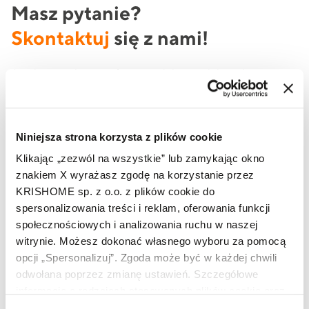
Masz pytanie?
Skontaktuj
się z nami!
Jeżeli potrzebujesz oferty produktowej lub szukasz
informacji na temat produktów marki KRISHOME, to
skorzystaj z formularza lub zadzwoń do nas już teraz.
Niniejsza strona korzysta z plików cookie
Klikając „zezwól na wszystkie” lub zamykając okno
Imię i nazwisko
znakiem X wyrażasz zgodę na korzystanie przez
KRISHOME sp. z o.o. z plików cookie do
spersonalizowania treści i reklam, oferowania funkcji
społecznościowych i analizowania ruchu w naszej
Telefon
witrynie. Możesz dokonać własnego wyboru za pomocą
opcji „Spersonalizuj”. Zgoda może być w każdej chwili
odwołana poprzez zmianę ustawień. Szczegółowe
Adres e-mail
informacje o rodzajach stosowanych plików cookie oraz
zasadach udostępnienia naszym partnerom danych o