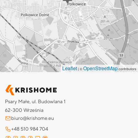
Leaflet
OpenStreetMap
| ©
contributors
Psary Małe, ul. Budowlana 1
62-300 Września
biuro@krishome.eu
+48 510 984 704