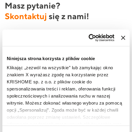
Masz pytanie?
Skontaktuj
się z nami!
Jeżeli potrzebujesz oferty produktowej lub szukasz
informacji na temat produktów marki KRISHOME, to
skorzystaj z formularza lub zadzwoń do nas już teraz.
Niniejsza strona korzysta z plików cookie
Klikając „zezwól na wszystkie” lub zamykając okno
Imię i nazwisko
znakiem X wyrażasz zgodę na korzystanie przez
KRISHOME sp. z o.o. z plików cookie do
spersonalizowania treści i reklam, oferowania funkcji
społecznościowych i analizowania ruchu w naszej
Telefon
witrynie. Możesz dokonać własnego wyboru za pomocą
opcji „Spersonalizuj”. Zgoda może być w każdej chwili
odwołana poprzez zmianę ustawień. Szczegółowe
Adres e-mail
informacje o rodzajach stosowanych plików cookie oraz
zasadach udostępnienia naszym partnerom danych o