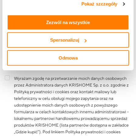
Pokaż szczegóły
tym, jak korzystasz z naszej witryny, znajdziesz w
zakładkach „szczegóły”, „o plikach cookie” oraz
Polityce
Treść wiadomości
prywatności i cookies
.
Zezwól na wszystkie
Spersonalizuj
Odmowa
Wyrażam zgodę na przetwarzanie moich danych osobowych
przez Administratora danych KRISHOME Sp. z o.o. zgodnie z
Polityką prywatności i cookies
oraz kontakt mailowy lub
telefoniczny w celu obsługi mojego zapytania oraz na
udostępnienie moich danych osobowych z powyższego
formularza w celach kontaktowych innemu administratorowi –
lokalnemu partnerowi handlowemu prowadzącemu sprzedaż
produktów KRISHOME (lista partnerów dostępna w zakładce
„Gdzie kupić”). Pod linkiem
Polityka prywatności i cookies