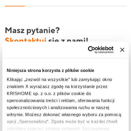
Masz pytanie?
Skontaktuj
się z nami!
Jeżeli potrzebujesz oferty produktowej lub szukasz
informacji na temat produktów marki KRISHOME, to
Niniejsza strona korzysta z plików cookie
skorzystaj z formularza lub zadzwoń do nas już teraz.
Klikając „zezwól na wszystkie” lub zamykając okno
znakiem X wyrażasz zgodę na korzystanie przez
KRISHOME sp. z o.o. z plików cookie do
Imię i nazwisko
spersonalizowania treści i reklam, oferowania funkcji
społecznościowych i analizowania ruchu w naszej
witrynie. Możesz dokonać własnego wyboru za pomocą
Telefon
opcji „Spersonalizuj”. Zgoda może być w każdej chwili
odwołana poprzez zmianę ustawień. Szczegółowe