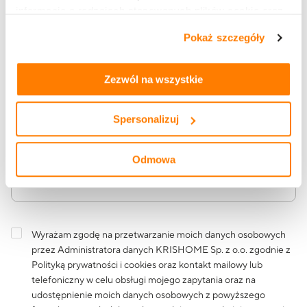
informacje o rodzajach stosowanych plików cookie oraz
zasadach udostępnienia naszym partnerom danych o
Pokaż szczegóły
Adres e-mail
tym, jak korzystasz z naszej witryny, znajdziesz w
zakładkach „szczegóły”, „o plikach cookie” oraz
Polityce
prywatności i cookies
.
Zezwól na wszystkie
Treść wiadomości
Spersonalizuj
Odmowa
Wyrażam zgodę na przetwarzanie moich danych osobowych
przez Administratora danych KRISHOME Sp. z o.o. zgodnie z
Polityką prywatności i cookies
oraz kontakt mailowy lub
telefoniczny w celu obsługi mojego zapytania oraz na
udostępnienie moich danych osobowych z powyższego