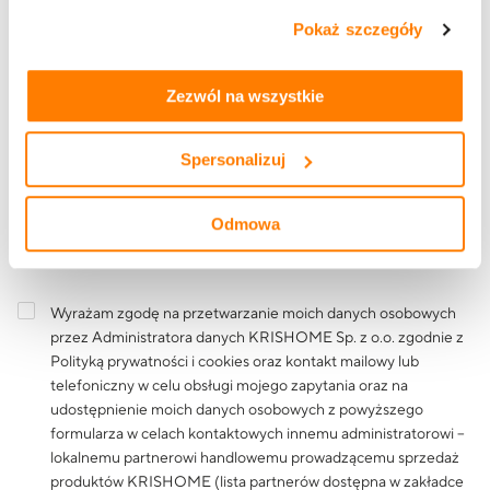
Adres e-mail
zasadach udostępnienia naszym partnerom danych o
Pokaż szczegóły
tym, jak korzystasz z naszej witryny, znajdziesz w
zakładkach „szczegóły”, „o plikach cookie” oraz
Polityce
prywatności i cookies
.
Zezwól na wszystkie
Treść wiadomości
Spersonalizuj
Odmowa
Wyrażam zgodę na przetwarzanie moich danych osobowych
przez Administratora danych KRISHOME Sp. z o.o. zgodnie z
Polityką prywatności i cookies
oraz kontakt mailowy lub
telefoniczny w celu obsługi mojego zapytania oraz na
udostępnienie moich danych osobowych z powyższego
formularza w celach kontaktowych innemu administratorowi –
lokalnemu partnerowi handlowemu prowadzącemu sprzedaż
produktów KRISHOME (lista partnerów dostępna w zakładce