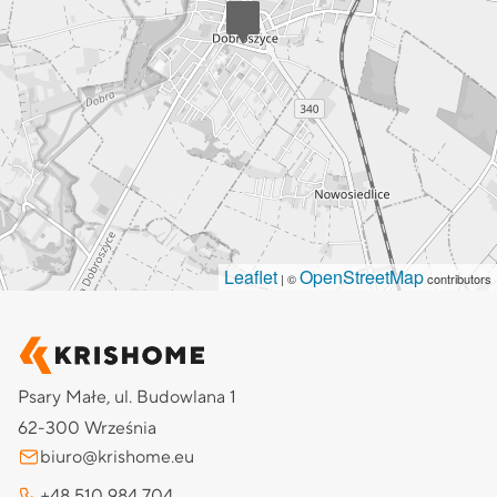
Leaflet
OpenStreetMap
| ©
contributors
Psary Małe, ul. Budowlana 1
62-300 Września
biuro@krishome.eu
+48 510 984 704