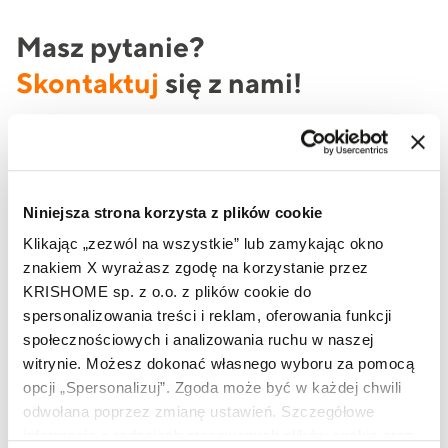
Masz pytanie?
Skontaktuj
się z nami!
Jeżeli potrzebujesz oferty produktowej lub szukasz
informacji na temat produktów marki KRISHOME, to
skorzystaj z formularza lub zadzwoń do nas już teraz.
Niniejsza strona korzysta z plików cookie
Klikając „zezwól na wszystkie” lub zamykając okno
znakiem X wyrażasz zgodę na korzystanie przez
Imię i nazwisko
KRISHOME sp. z o.o. z plików cookie do
spersonalizowania treści i reklam, oferowania funkcji
społecznościowych i analizowania ruchu w naszej
Telefon
witrynie. Możesz dokonać własnego wyboru za pomocą
opcji „Spersonalizuj”. Zgoda może być w każdej chwili
odwołana poprzez zmianę ustawień. Szczegółowe
informacje o rodzajach stosowanych plików cookie oraz