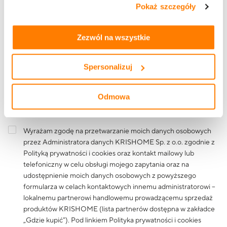
Pokaż szczegóły
tym, jak korzystasz z naszej witryny, znajdziesz w
zakładkach „szczegóły”, „o plikach cookie” oraz
Polityce
Treść wiadomości
prywatności i cookies
.
Zezwól na wszystkie
Spersonalizuj
Odmowa
Wyrażam zgodę na przetwarzanie moich danych osobowych
przez Administratora danych KRISHOME Sp. z o.o. zgodnie z
Polityką prywatności i cookies
oraz kontakt mailowy lub
telefoniczny w celu obsługi mojego zapytania oraz na
udostępnienie moich danych osobowych z powyższego
formularza w celach kontaktowych innemu administratorowi –
lokalnemu partnerowi handlowemu prowadzącemu sprzedaż
produktów KRISHOME (lista partnerów dostępna w zakładce
„Gdzie kupić”). Pod linkiem
Polityka prywatności i cookies