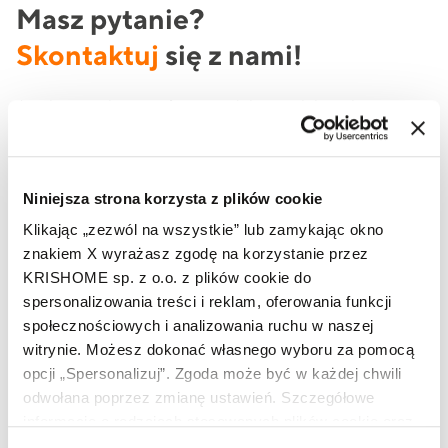
Masz pytanie?
Skontaktuj
się z nami!
Jeżeli potrzebujesz oferty produktowej lub szukasz
informacji na temat produktów marki KRISHOME, to
skorzystaj z formularza lub zadzwoń do nas już teraz.
Niniejsza strona korzysta z plików cookie
Klikając „zezwól na wszystkie” lub zamykając okno
Imię i nazwisko
znakiem X wyrażasz zgodę na korzystanie przez
KRISHOME sp. z o.o. z plików cookie do
spersonalizowania treści i reklam, oferowania funkcji
społecznościowych i analizowania ruchu w naszej
Telefon
witrynie. Możesz dokonać własnego wyboru za pomocą
opcji „Spersonalizuj”. Zgoda może być w każdej chwili
odwołana poprzez zmianę ustawień. Szczegółowe
Adres e-mail
informacje o rodzajach stosowanych plików cookie oraz
zasadach udostępnienia naszym partnerom danych o