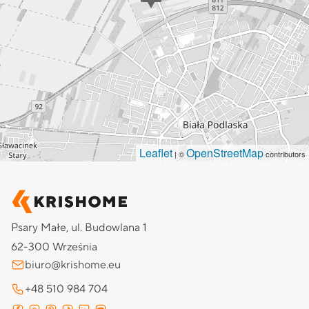
Leaflet
OpenStreetMap
| ©
contributors
Psary Małe, ul. Budowlana 1
62-300 Września
biuro@krishome.eu
+48 510 984 704