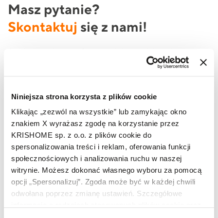
Masz pytanie?
Skontaktuj
się z nami!
Jeżeli potrzebujesz oferty produktowej lub szukasz
informacji na temat produktów marki KRISHOME, to
skorzystaj z formularza lub zadzwoń do nas już teraz.
Niniejsza strona korzysta z plików cookie
Klikając „zezwól na wszystkie” lub zamykając okno
Imię i nazwisko
znakiem X wyrażasz zgodę na korzystanie przez
KRISHOME sp. z o.o. z plików cookie do
spersonalizowania treści i reklam, oferowania funkcji
społecznościowych i analizowania ruchu w naszej
Telefon
witrynie. Możesz dokonać własnego wyboru za pomocą
opcji „Spersonalizuj”. Zgoda może być w każdej chwili
odwołana poprzez zmianę ustawień. Szczegółowe
Adres e-mail
informacje o rodzajach stosowanych plików cookie oraz
zasadach udostępnienia naszym partnerom danych o