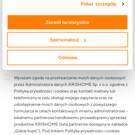
Pokaż szczegóły
tym, jak korzystasz z naszej witryny, znajdziesz w
zakładkach „szczegóły”, „o plikach cookie” oraz
Polityce
Treść wiadomości
prywatności i cookies
.
Zezwól na wszystkie
Spersonalizuj
Odmowa
Wyrażam zgodę na przetwarzanie moich danych osobowych
przez Administratora danych KRISHOME Sp. z o.o. zgodnie z
Polityką prywatności i cookies
oraz kontakt mailowy lub
telefoniczny w celu obsługi mojego zapytania oraz na
udostępnienie moich danych osobowych z powyższego
formularza w celach kontaktowych innemu administratorowi –
lokalnemu partnerowi handlowemu prowadzącemu sprzedaż
produktów KRISHOME (lista partnerów dostępna w zakładce
„Gdzie kupić”). Pod linkiem
Polityka prywatności i cookies