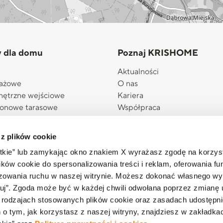
y dla domu
Poznaj KRISHOME
Aktualności
rażowe
O nas
nętrzne wejściowe
Kariera
konowe tarasowe
Współpraca
ażowe boczne
Załóż z nami Salon KRISHO
wnętrzne
Akademia eksperta
 z plików cookie
ewnętrzne
eSklep
stkie” lub zamykając okno znakiem X wyrażasz zgodę na korzys
Informacja o realizowanej stra
ków cookie do spersonalizowania treści i reklam, oferowania fun
podatkowej
izowania ruchu w naszej witrynie. Możesz dokonać własnego wy
 plisowane
uj”. Zgoda może być w każdej chwili odwołana poprzez zmianę 
a dla domu
 rodzajach stosowanych plików cookie oraz zasadach udostępni
a myKRISHOME
 tym, jak korzystasz z naszej witryny, znajdziesz w zakładka