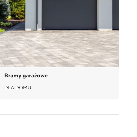
Bramy garażowe
Dr
DLA DOMU
D