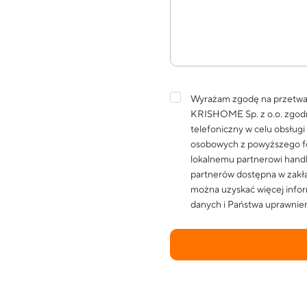
Wyrażam zgodę na przetwa
KRISHOME Sp. z o.o. zgod
telefoniczny w celu obsług
osobowych z powyższego fo
lokalnemu partnerowi han
partnerów dostępna w zakła
można uzyskać więcej infor
danych i Państwa uprawnien