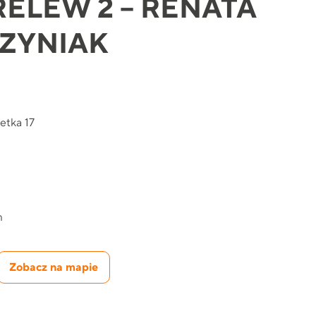
 RELEW 2 – RENATA
ZYNIAK
etka 17
m
Zobacz na mapie