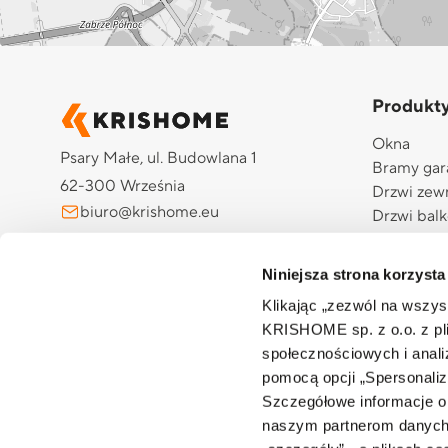
Produkt
Okna
Psary Małe, ul. Budowlana 1
Bramy ga
62-300 Września
Drzwi zew
biuro@krishome.eu
Drzwi bal
Drzwi gar
+48 510 984 704
Rolety ze
Niniejsza strona korzysta
Żaluzje z
Klikając „zezwól na wszy
Pergole
KRISHOME sp. z o.o. z pli
Screeny
społecznościowych i anal
Moskitiery
pomocą opcji „Spersonaliz
Automatyk
Szczegółowe informacje o
Aplikacj
naszym partnerom danych o