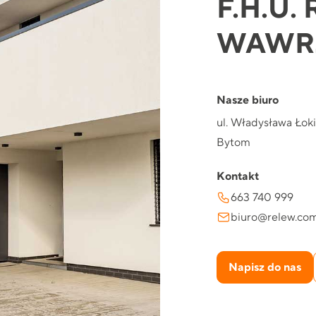
F.H.U.
WAWR
Nasze biuro
ul. Władysława Łoki
Bytom
Kontakt
663 740 999
biuro@relew.co
Napisz do nas