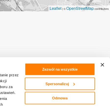
Leaflet
OpenStreetMap
| ©
contributors
ME
Zezwól na wszystkie
tanie przez
tegii
kcji
Spersonalizuj
boru za
ustawień.
Odmowa
enia
ch