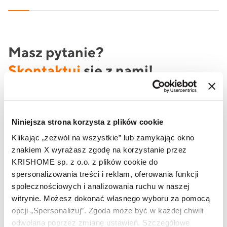
Masz pytanie?
Skontaktuj
się z nami!
Jeżeli potrzebujesz oferty produktowej lub szukasz
informacji na temat produktów marki KRISHOME, to
Niniejsza strona korzysta z plików cookie
skorzystaj z formularza lub zadzwoń do nas już teraz.
Klikając „zezwól na wszystkie” lub zamykając okno
znakiem X wyrażasz zgodę na korzystanie przez
KRISHOME sp. z o.o. z plików cookie do
Imię i nazwisko
spersonalizowania treści i reklam, oferowania funkcji
społecznościowych i analizowania ruchu w naszej
witrynie. Możesz dokonać własnego wyboru za pomocą
Telefon
opcji „Spersonalizuj”. Zgoda może być w każdej chwili
odwołana poprzez zmianę ustawień. Szczegółowe