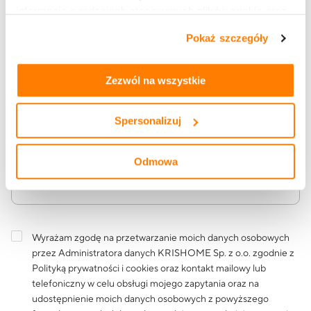
informacje o rodzajach stosowanych plików cookie oraz
zasadach udostępnienia naszym partnerom danych o
Pokaż szczegóły
Adres e-mail
tym, jak korzystasz z naszej witryny, znajdziesz w
zakładkach „szczegóły”, „o plikach cookie” oraz
Polityce
prywatności i cookies
.
Zezwól na wszystkie
Treść wiadomości
Spersonalizuj
Odmowa
Wyrażam zgodę na przetwarzanie moich danych osobowych
przez Administratora danych KRISHOME Sp. z o.o. zgodnie z
Polityką prywatności i cookies
oraz kontakt mailowy lub
telefoniczny w celu obsługi mojego zapytania oraz na
udostępnienie moich danych osobowych z powyższego