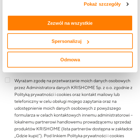
Pokaż szczegóły
tym, jak korzystasz z naszej witryny, znajdziesz w
zakładkach „szczegóły”, „o plikach cookie” oraz
Polityce
Treść wiadomości
prywatności i cookies
.
Zezwól na wszystkie
Spersonalizuj
Odmowa
Wyrażam zgodę na przetwarzanie moich danych osobowych
przez Administratora danych KRISHOME Sp. z o.o. zgodnie z
Polityką prywatności i cookies
oraz kontakt mailowy lub
telefoniczny w celu obsługi mojego zapytania oraz na
udostępnienie moich danych osobowych z powyższego
formularza w celach kontaktowych innemu administratorowi –
lokalnemu partnerowi handlowemu prowadzącemu sprzedaż
produktów KRISHOME (lista partnerów dostępna w zakładce
„Gdzie kupić”). Pod linkiem
Polityka prywatności i cookies