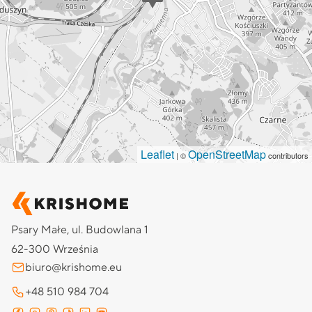
Leaflet
OpenStreetMap
| ©
contributors
Psary Małe, ul. Budowlana 1
62-300 Września
biuro@krishome.eu
+48 510 984 704