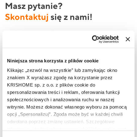
Masz pytanie?
Skontaktuj
się z nami!
Jeżeli potrzebujesz oferty produktowej lub szukasz
informacji na temat produktów marki KRISHOME, to
skorzystaj z formularza lub zadzwoń do nas już teraz.
Niniejsza strona korzysta z plików cookie
Klikając „zezwól na wszystkie” lub zamykając okno
Imię i nazwisko
znakiem X wyrażasz zgodę na korzystanie przez
KRISHOME sp. z o.o. z plików cookie do
spersonalizowania treści i reklam, oferowania funkcji
społecznościowych i analizowania ruchu w naszej
Telefon
witrynie. Możesz dokonać własnego wyboru za pomocą
opcji „Spersonalizuj”. Zgoda może być w każdej chwili
odwołana poprzez zmianę ustawień. Szczegółowe
Adres e-mail
informacje o rodzajach stosowanych plików cookie oraz
zasadach udostępnienia naszym partnerom danych o